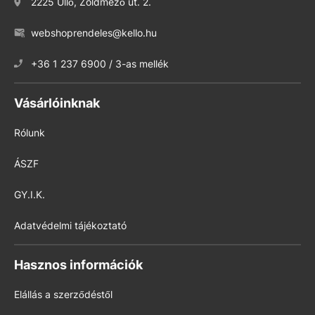
2225 Üllő, Zöldmező út. 2.
webshoprendeles@kello.hu
+36 1 237 6900 / 3-as mellék
Vásárlóinknak
Rólunk
ÁSZF
GY.I.K.
Adatvédelmi tájékoztató
Hasznos információk
Elállás a szerződéstől