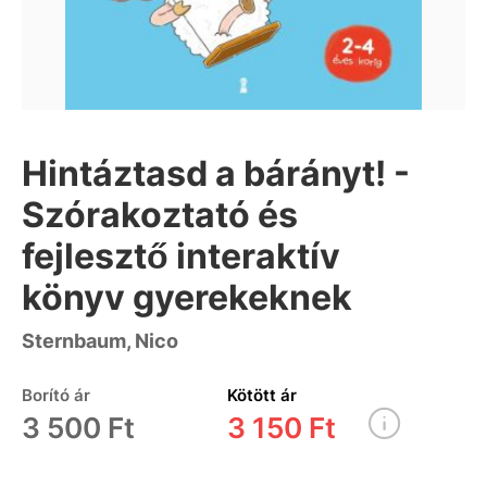
Hintáztasd a bárányt! -
Szórakoztató és
fejlesztő interaktív
könyv gyerekeknek
Sternbaum, Nico
Borító ár
Kötött ár
3 500 Ft
3 150 Ft