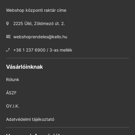
Webshop központi raktár címe
2225 Üllő, Zöldmező út. 2.
webshoprendeles@kello.hu
+36 1 237 6900 / 3-as mellék
Vásárlóinknak
Rólunk
ÁSZF
GY.I.K.
Adatvédelmi tájékoztató