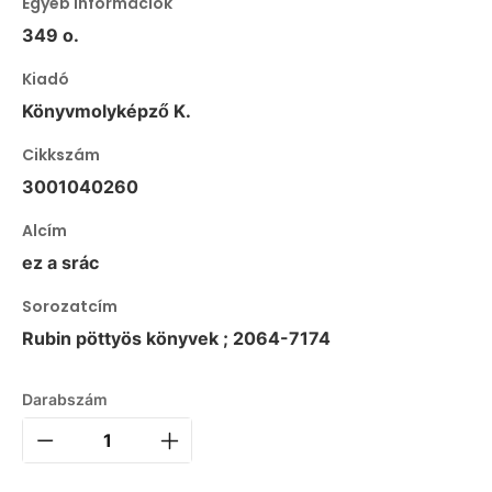
Egyéb információk
349 o.
Kiadó
Könyvmolyképző K.
Cikkszám
3001040260
Alcím
ez a srác
Sorozatcím
Rubin pöttyös könyvek ; 2064-7174
Darabszám