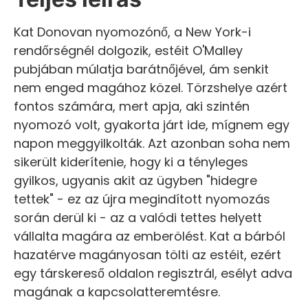
Kat Donovan nyomozónő, a New York-i
rendőrségnél dolgozik, estéit O'Malley
pubjában múlatja barátnőjével, ám senkit
nem enged magához közel. Törzshelye azért
fontos számára, mert apja, aki szintén
nyomozó volt, gyakorta járt ide, mígnem egy
napon meggyilkolták. Azt azonban soha nem
sikerült kiderítenie, hogy ki a tényleges
gyilkos, ugyanis akit az ügyben "hidegre
tettek" - ez az újra megindított nyomozás
során derül ki - az a valódi tettes helyett
vállalta magára az emberölést. Kat a bárból
hazatérve magányosan tölti az estéit, ezért
egy társkereső oldalon regisztrál, esélyt adva
magának a kapcsolatteremtésre.