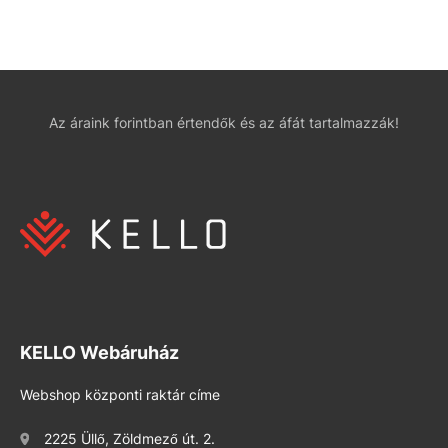
Az áraink forintban értendők és az áfát tartalmazzák!
KELLO Webáruház
Webshop központi raktár címe
2225 Üllő, Zöldmező út. 2.