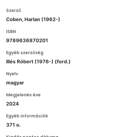
Szerző
Coben, Harlan (1962-)
ISBN
9789636870201
Egyéb szerzőség
Illés Róbert (1976-) (ford.)
Nyelv
magyar
Megjelenés éve
2024
Egyéb információk
371 o.
Kiadás pontos dátuma