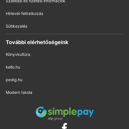
Szállítási és fizetési információk
Hírlevél-feliratkozás
Sütikezelés
További elérhetőségeink
Könyvkultúra
kello.hu
pedig.hu
Modern Iskola