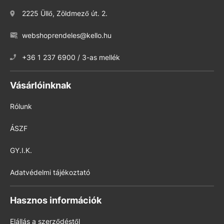
2225 Üllő, Zöldmező út. 2.
webshoprendeles@kello.hu
+36 1 237 6900 / 3-as mellék
Vásárlóinknak
Rólunk
ÁSZF
GY.I.K.
Adatvédelmi tájékoztató
Hasznos információk
Elállás a szerződéstől