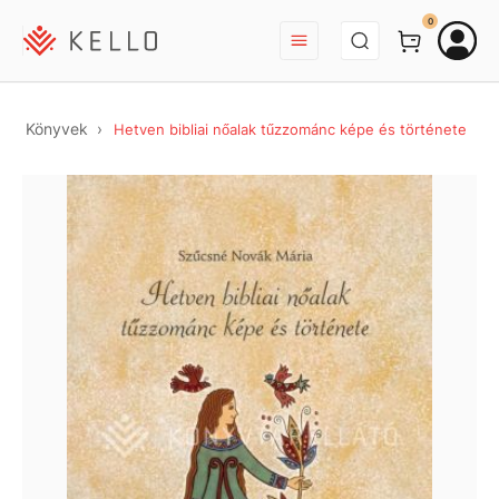
BEJELENTKEZÉS
0
Könyvek
Hetven bibliai nőalak tűzzománc képe és története