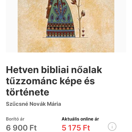
Hetven bibliai nőalak
tűzzománc képe és
története
Szűcsné Novák Mária
Borító ár
Aktuális online ár
6 900 Ft
5 175 Ft