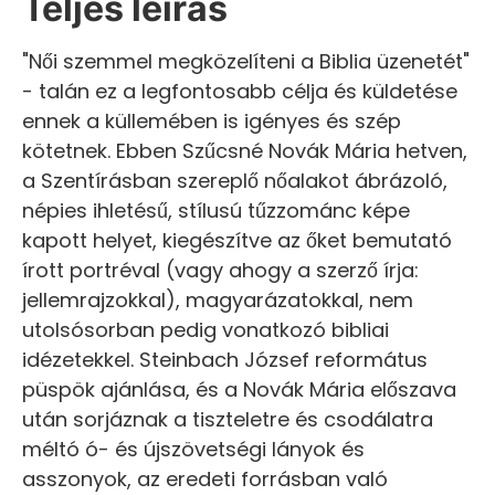
Teljes leírás
"Női szemmel megközelíteni a Biblia üzenetét"
- talán ez a legfontosabb célja és küldetése
ennek a küllemében is igényes és szép
kötetnek. Ebben Szűcsné Novák Mária hetven,
a Szentírásban szereplő nőalakot ábrázoló,
népies ihletésű, stílusú tűzzománc képe
kapott helyet, kiegészítve az őket bemutató
írott portréval (vagy ahogy a szerző írja:
jellemrajzokkal), magyarázatokkal, nem
utolsósorban pedig vonatkozó bibliai
idézetekkel. Steinbach József református
püspök ajánlása, és a Novák Mária előszava
után sorjáznak a tiszteletre és csodálatra
méltó ó- és újszövetségi lányok és
asszonyok, az eredeti forrásban való