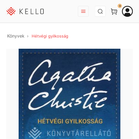
BEJELENTKEZÉS
0
Könyvek
Hétvégi gyilkosság