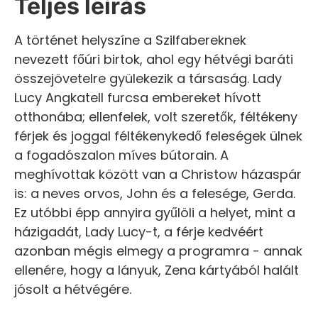
Teljes leírás
A történet helyszíne a Szilfabereknek
nevezett főúri birtok, ahol egy hétvégi baráti
összejövetelre gyülekezik a társaság. Lady
Lucy Angkatell furcsa embereket hívott
otthonába; ellenfelek, volt szeretők, féltékeny
férjek és joggal féltékenykedő feleségek ülnek
a fogadószalon míves bútorain. A
meghívottak között van a Christow házaspár
is: a neves orvos, John és a felesége, Gerda.
Ez utóbbi épp annyira gyűlöli a helyet, mint a
házigadát, Lady Lucy-t, a férje kedvéért
azonban mégis elmegy a programra - annak
ellenére, hogy a lányuk, Zena kártyából halált
jósolt a hétvégére.