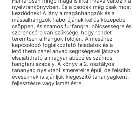
Hamarosan Iringó maga is irkafirkává változik a
nyelvtankönyvben. És a csodák még csak most
kezdődnek! A lány a magánhangzók és a
mássalhangzók háborújának kellős közepébe
csöppen, és számos furfangra, bölcsességre és
szerencsére van szüksége, hogy rendet
teremtsen a Hangok földjén. A meséhez
kapcsolódó foglalkoztató feladatok és a
letölthető zenei anyag segítségével játszva
elsajátítható a magyar ábécé és számos
hangtani szabály. A könyv a 2. osztályos
tananyag nyelvtani ismereteire épül, de felsőbb
éveseknek is ajánljuk kiegészítő tananyagként,
fejlesztésre vagy ismétlésre.