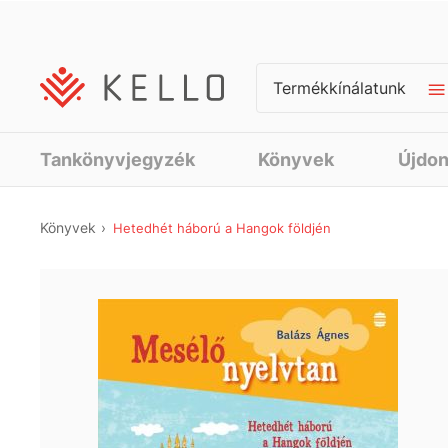
Termékkínálatunk
Tankönyvjegyzék
Könyvek
Újdo
Könyvek
Hetedhét háború a Hangok földjén