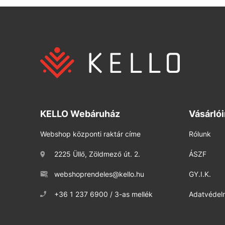
KELLO Webáruház
Vásárló
Webshop központi raktár címe
Rólunk
2225 Üllő, Zöldmező út. 2.
ÁSZF
webshoprendeles@kello.hu
GY.I.K.
+36 1 237 6900 / 3-as mellék
Adatvédelm