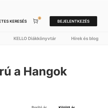
0
ETES KERESÉS
BEJELENTKEZÉS
KELLO Diákkönyvtár
Hírek és blog
rú a Hangok
Borító ár
Kötött ár