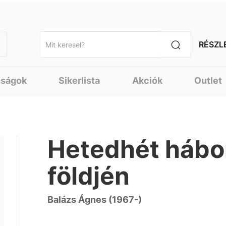
RÉSZL
nságok
Sikerlista
Akciók
Outlet
Hetedhét hábo
földjén
Balázs Ágnes (1967-)