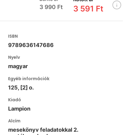
3 990 Ft
3 591 Ft
ISBN
9789636147686
Nyelv
magyar
Egyéb információk
125, [2] o.
Kiadó
Lampion
Alcím
mesekönyv feladatokkal 2.