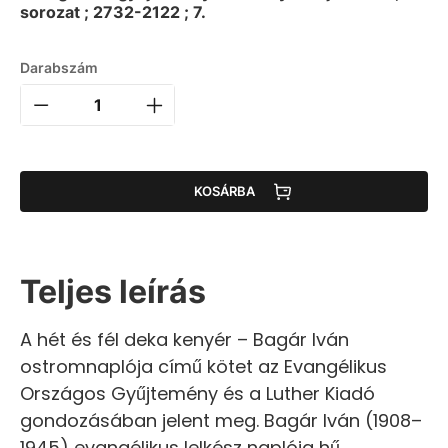
sorozat ; 2732-2122 ; 7.
Darabszám
KOSÁRBA
Teljes leírás
A hét és fél deka kenyér – Bagár Iván
ostromnaplója című kötet az Evangélikus
Országos Gyűjtemény és a Luther Kiadó
gondozásában jelent meg. Bagár Iván (1908–
1945) evangélikus lelkész naplója hű