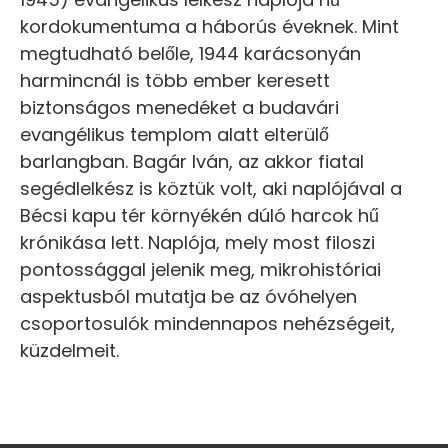
kordokumentuma a háborús éveknek. Mint
megtudható belőle, 1944 karácsonyán
harmincnál is több ember keresett
biztonságos menedéket a budavári
evangélikus templom alatt elterülő
barlangban. Bagár Iván, az akkor fiatal
segédlelkész is köztük volt, aki naplójával a
Bécsi kapu tér környékén dúló harcok hű
krónikása lett. Naplója, mely most filoszi
pontossággal jelenik meg, mikrohistóriai
aspektusból mutatja be az óvóhelyen
csoportosulók mindennapos nehézségeit,
küzdelmeit.