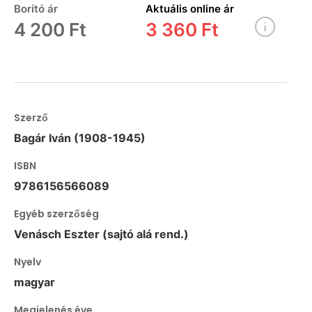
Borító ár
Aktuális online ár
4 200 Ft
3 360 Ft
Szerző
Bagár Iván (1908-1945)
ISBN
9786156566089
Egyéb szerzőség
Venásch Eszter (sajtó alá rend.)
Nyelv
magyar
Megjelenés éve