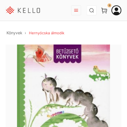
BEJELENTKEZÉS
0
Könyvek
Hernyócska álmodik