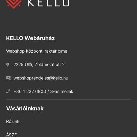
KELLO Webáruház
Webshop központi raktár címe
2225 Üllő, Zöldmező út. 2.
webshoprendeles@kello.hu
+36 1 237 6900 / 3-as mellék
Vásárlóinknak
Rólunk
ÁSZF