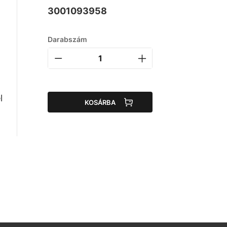
3001093958
Darabszám
l
KOSÁRBA