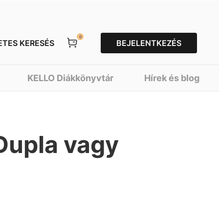
0
ETES KERESÉS
BEJELENTKEZÉS
KELLO Diákkönyvtár
Hírek és blog
 Dupla vagy