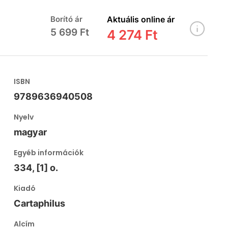
Borító ár
Aktuális online ár
5 699 Ft
4 274 Ft
ISBN
9789636940508
Nyelv
magyar
Egyéb információk
334, [1] o.
Kiadó
Cartaphilus
Alcím