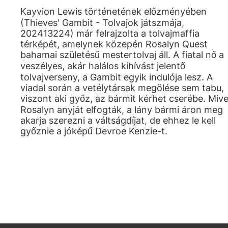
Kayvion Lewis történetének előzményében
(Thieves' Gambit - Tolvajok játszmája,
202413224) már felrajzolta a tolvajmaffia
térképét, amelynek közepén Rosalyn Quest
bahamai születésű mestertolvaj áll. A fiatal nő a
veszélyes, akár halálos kihívást jelentő
tolvajverseny, a Gambit egyik indulója lesz. A
viadal során a vetélytársak megölése sem tabu,
viszont aki győz, az bármit kérhet cserébe. Mive
Rosalyn anyját elfogták, a lány bármi áron meg
akarja szerezni a váltságdíjat, de ehhez le kell
győznie a jóképű Devroe Kenzie-t.