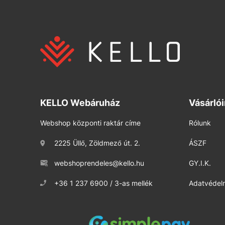
KELLO Webáruház
Vásárló
Webshop központi raktár címe
Rólunk
2225 Üllő, Zöldmező út. 2.
ÁSZF
webshoprendeles@kello.hu
GY.I.K.
+36 1 237 6900 / 3-as mellék
Adatvédelm