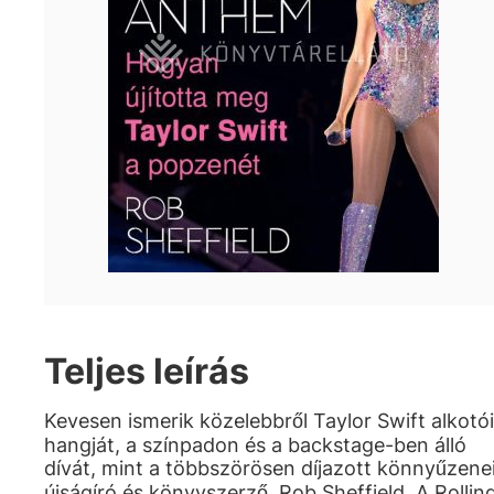
Teljes leírás
Kevesen ismerik közelebbről Taylor Swift alkotói
hangját, a színpadon és a backstage-ben álló
dívát, mint a többszörösen díjazott könnyűzene
újságíró és könyvszerző, Rob Sheffield. A Rollin