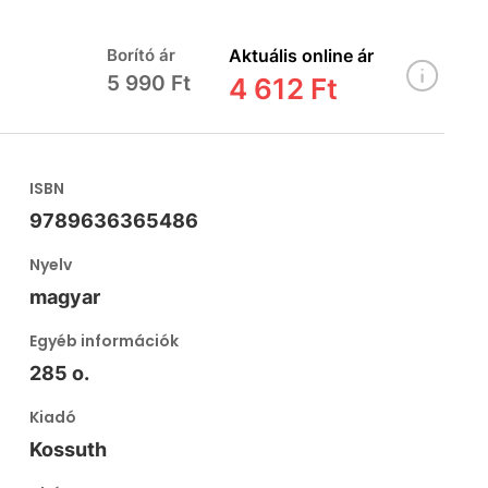
Borító ár
Aktuális online ár
5 990 Ft
4 612 Ft
ISBN
9789636365486
Nyelv
magyar
Egyéb információk
285 o.
Kiadó
Kossuth