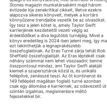
Stones magazin munkatársaként majd három
évtizede írja zenekritikai cikkeit, illetve ezekre
alapozva sikeres könyveit, melyek a kortárs
könnyűzene trendjeibe vezetik be az olvasókat.
Így tesz a jelen kötet is, amely Taylor Swift
karrierjének kezdeteitől vezeti végig az
érdeklődőket a díva legutóbb turnéjáig. Mivel a
könyv eredetileg is 2024-ben jelent meg, így ma
ezt tekinthetjük a legnaprakészebb
összefoglalónak. Az Eras Turné zárja tehát Rob
Sheffield összefoglalóját. Az Eras léptékét csak
néhány számmal nem lehet visszaadni: benne
összpontosul mindaz, ami Taylor Swift alakját
kiemeli a szupersztárok közül is, és unikális
fellépővé, zenésszé teszi. Az öt kontinenst és
149 fellépést magában foglaló turné azonban
csak egy állomása e karriernek, az odavezető út
szintén izgalmas, megismerésre méltó
fejezetekkel bír.