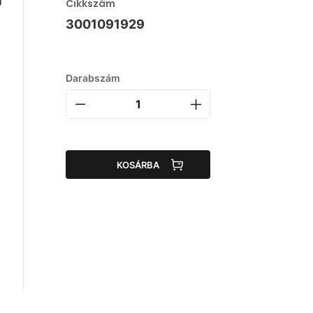
Cikkszám
3001091929
Darabszám
KOSÁRBA