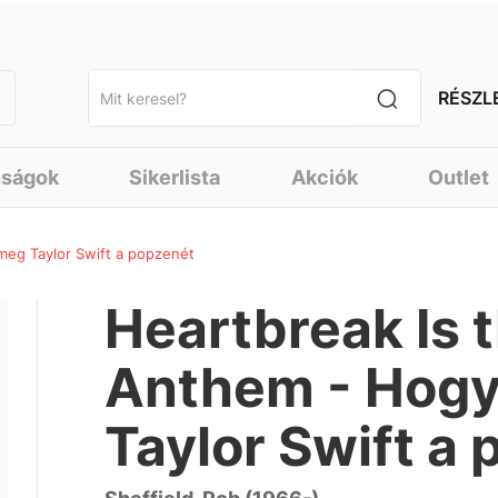
RÉSZL
nságok
Sikerlista
Akciók
Outlet
 meg Taylor Swift a popzenét
Heartbreak Is 
Anthem - Hogy
Taylor Swift a