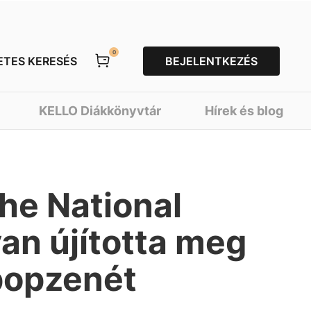
0
ETES KERESÉS
BEJELENTKEZÉS
KELLO Diákkönyvtár
Hírek és blog
the National
an újította meg
 popzenét