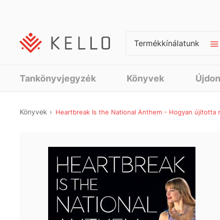
Termékkínálatunk
Tankönyvjegyzék
Könyvek
Újdo
Könyvek
Heartbreak Is the National Anthem - Hogyan újította