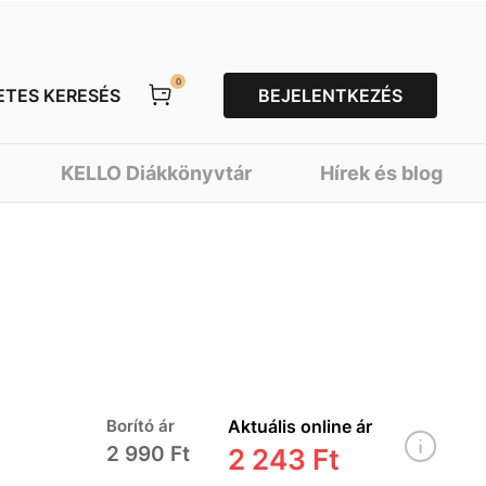
0
ETES KERESÉS
BEJELENTKEZÉS
KELLO Diákkönyvtár
Hírek és blog
Borító ár
Aktuális online ár
2 990 Ft
2 243 Ft