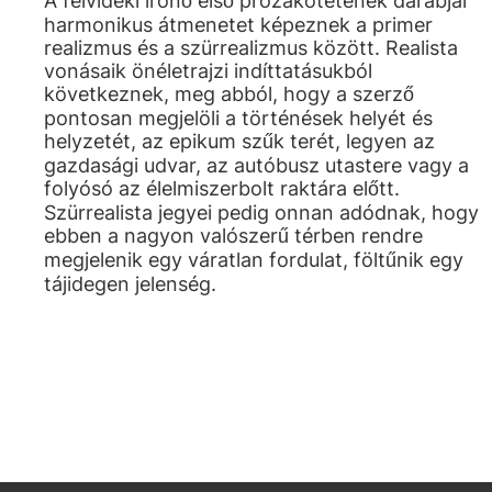
A felvidéki írónő első prózakötetének darabjai
harmonikus átmenetet képeznek a primer
realizmus és a szürrealizmus között. Realista
vonásaik önéletrajzi indíttatásukból
következnek, meg abból, hogy a szerző
pontosan megjelöli a történések helyét és
helyzetét, az epikum szűk terét, legyen az
gazdasági udvar, az autóbusz utastere vagy a
folyósó az élelmiszerbolt raktára előtt.
Szürrealista jegyei pedig onnan adódnak, hogy
ebben a nagyon valószerű térben rendre
megjelenik egy váratlan fordulat, föltűnik egy
tájidegen jelenség.