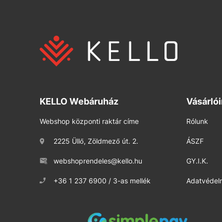
KELLO Webáruház
Vásárló
Webshop központi raktár címe
Rólunk
2225 Üllő, Zöldmező út. 2.
ÁSZF
webshoprendeles@kello.hu
GY.I.K.
+36 1 237 6900 / 3-as mellék
Adatvédelm