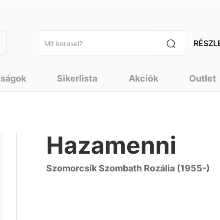
RÉSZL
nságok
Sikerlista
Akciók
Outlet
Hazamenni
Szomorcsík Szombath Rozália (1955-)