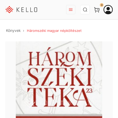
BEJELENTKEZÉS
0
Könyvek
Háromszéki magyar népköltészet