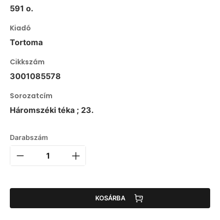
591 o.
Kiadó
Tortoma
Cikkszám
3001085578
Sorozatcím
Háromszéki téka ; 23.
Darabszám
KOSÁRBA