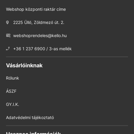
Webshop központi raktár címe
2225 Üllő, Zöldmező út. 2.
webshoprendeles@kello.hu
+36 1 237 6900 / 3-as mellék
Vásárlóinknak
Rólunk
ÁSZF
GY.I.K.
Adatvédelmi tájékoztató