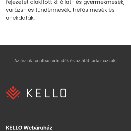
fejezetet alakított ki: állat- és gyermekmesék,
varázs- és tündérmesék, tréfás mesék és
anekdoták.
Az áraink forintban értendők és az áfát tartalmazzák!
KELLO Webáruház