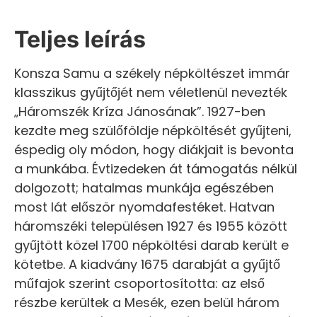
Teljes leírás
Konsza Samu a székely népköltészet immár
klasszikus gyűjtőjét nem véletlenül nevezték
„Háromszék Kríza Jánosának”. 1927-ben
kezdte meg szülőföldje népköltését gyűjteni,
éspedig oly módon, hogy diákjait is bevonta
a munkába. Évtizedeken át támogatás nélkül
dolgozott; hatalmas munkája egészében
most lát először nyomdafestéket. Hatvan
háromszéki településen 1927 és 1955 között
gyűjtött közel 1700 népköltési darab került e
kötetbe. A kiadvány 1675 darabját a gyűjtő
műfajok szerint csoportosította: az első
részbe kerültek a Mesék, ezen belül három