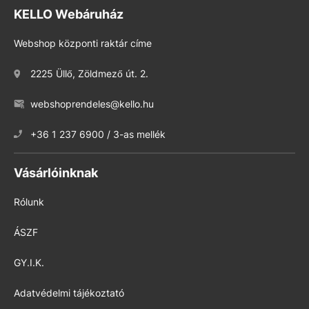
KELLO Webáruház
Webshop központi raktár címe
2225 Üllő, Zöldmező út. 2.
webshoprendeles@kello.hu
+36 1 237 6900 / 3-as mellék
Vásárlóinknak
Rólunk
ÁSZF
GY.I.K.
Adatvédelmi tájékoztató