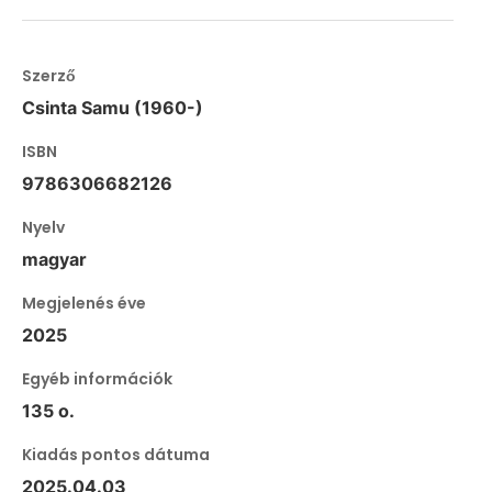
Szerző
Csinta Samu (1960-)
ISBN
9786306682126
Nyelv
magyar
Megjelenés éve
2025
Egyéb információk
135 o.
Kiadás pontos dátuma
2025.04.03