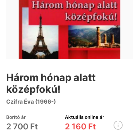
Három hónap alatt
középfokú!
Czifra Éva (1966-)
Borító ár
Aktuális online ár
2 700 Ft
2 160 Ft