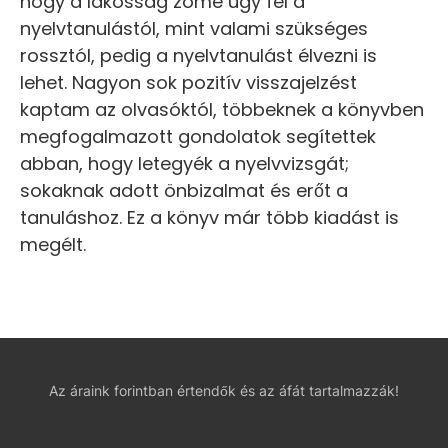
hogy a lakosság zöme úgy fél a
nyelvtanulástól, mint valami szükséges
rossztól, pedig a nyelvtanulást élvezni is
lehet. Nagyon sok pozitív visszajelzést
kaptam az olvasóktól, többeknek a könyvben
megfogalmazott gondolatok segítettek
abban, hogy letegyék a nyelvvizsgát;
sokaknak adott önbizalmat és erőt a
tanuláshoz. Ez a könyv már több kiadást is
megélt.
Az áraink forintban értendők és az áfát tartalmazzák!