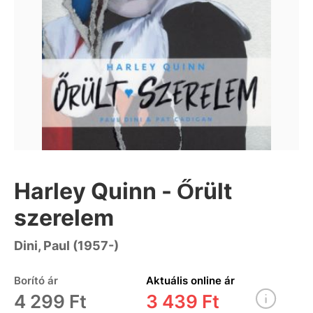
Harley Quinn - Őrült
szerelem
Dini, Paul (1957-)
Borító ár
Aktuális online ár
4 299 Ft
3 439 Ft