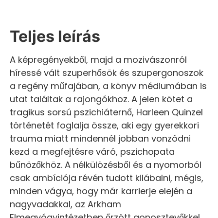
Teljes leírás
A képregényekből, majd a mozivászonról
híressé vált szuperhősök és szupergonoszok
a regény műfajában, a könyv médiumában is
utat találtak a rajongókhoz. A jelen kötet a
tragikus sorsú pszichiáternő, Harleen Quinzel
történetét foglalja össze, aki egy gyerekkori
trauma miatt mindennél jobban vonzódni
kezd a megfejtésre váró, pszichopata
bűnözőkhöz. A nélkülözésből és a nyomorból
csak ambíciója révén tudott kilábalni, mégis,
minden vágya, hogy már karrierje elején a
nagyvadakkal, az Arkham
Elmegyógyintézetben őrzött gonosztevőkkel