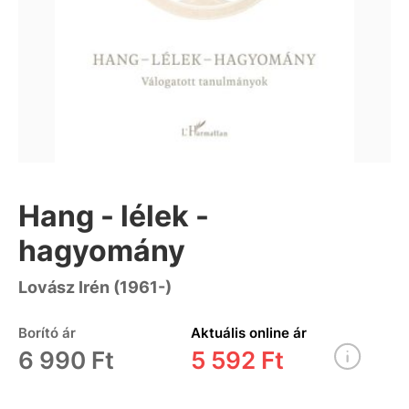
Hang - lélek -
hagyomány
Lovász Irén (1961-)
Borító ár
Aktuális online ár
6 990 Ft
5 592 Ft