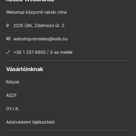
Webshop központi raktár címe
2225 Üllő, Zöldmező út. 2.
webshoprendeles@kello.hu
+36 1 237 6900 / 3-as mellék
Vásárlóinknak
Rólunk
ÁSZF
GY.I.K.
Adatvédelmi tájékoztató