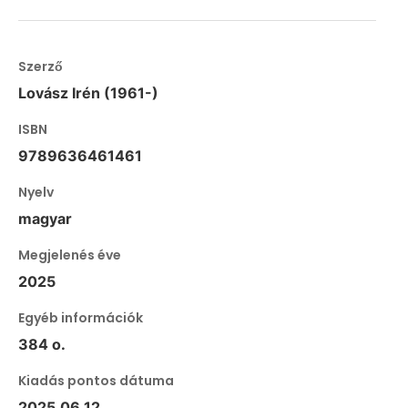
Szerző
Lovász Irén (1961-)
ISBN
9789636461461
Nyelv
magyar
Megjelenés éve
2025
Egyéb információk
384 o.
Kiadás pontos dátuma
2025.06.12