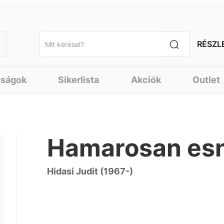
RÉSZL
nságok
Sikerlista
Akciók
Outlet
Hamarosan esn
Hidasi Judit (1967-)