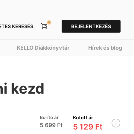
0
ETES KERESÉS
BEJELENTKEZÉS
KELLO Diákkönyvtár
Hírek és blog
i kezd
Borító ár
Kötött ár
5 699 Ft
5 129 Ft