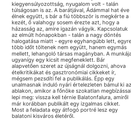
kiegyensúlyozottság, nyugalom volt - talán
túlságosan is az. A barátjával, Ádámmal hat éve
élnek együtt, s bár a fiú többször is megkérte a
kezét, ő valahogy sosem érezte azt, hogy a
házasság az, amire igazán vágyik. Kapcsolatuk
az elmúlt hónapokban - talán a nagy döntés
halogatása miatt - egyre egyhangúbb lett, egyr
több időt töltenek nem együtt, hanem egymás
mellett, lehangoló társas magányban. A munkáj
ugyanígy egy kicsit megfeneklett. Bár
alapvetően szeret az újságnál dolgozni, ahova
ételkritikákat és gasztronómiai cikkeket ír,
mégsem pezsdíti fel a publikálás. Épp egy
unalmasnak induló nyári értelezleten bámul ki a
ablakon, amikor a főnöke szokatlan megbízássa
lepi meg: vissza kell térnie Balatonfalura, amiről
már korábban publikált egy izgalmas cikket.
Most a feladata egy átfogó portré lesz egy
balatoni kisváros életéről.