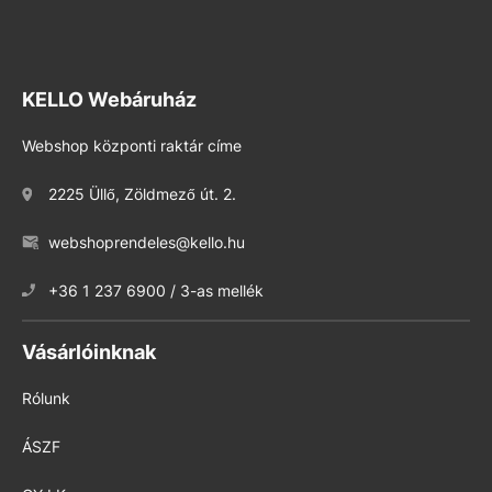
KELLO Webáruház
Webshop központi raktár címe
2225 Üllő, Zöldmező út. 2.
webshoprendeles@kello.hu
+36 1 237 6900 / 3-as mellék
Vásárlóinknak
Rólunk
ÁSZF