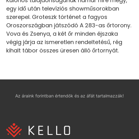
Különös tulajdonságának hamar híre megy,
egy idő után televíziós showműsorokban
szerepel. Groteszk történet a fagyos
Oroszországban játszódó A 283-as őrtorony.
Vova és Zsenya, a két őr minden éjszaka
végig járja az ismeretlen rendeltetésű, rég
kihalt tábor összes üresen álló őrtornyát.
Az áraink forintban értendők és az áfát tartalmazzák!