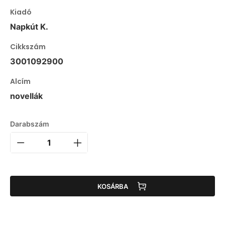
Kiadó
Napkút K.
Cikkszám
3001092900
Alcím
novellák
Darabszám
KOSÁRBA