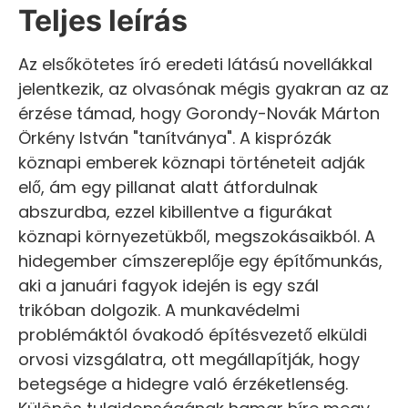
Teljes leírás
Az elsőkötetes író eredeti látású novellákkal
jelentkezik, az olvasónak mégis gyakran az az
érzése támad, hogy Gorondy-Novák Márton
Örkény István "tanítványa". A kisprózák
köznapi emberek köznapi történeteit adják
elő, ám egy pillanat alatt átfordulnak
abszurdba, ezzel kibillentve a figurákat
köznapi környezetükből, megszokásaikból. A
hidegember címszereplője egy építőmunkás,
aki a januári fagyok idején is egy szál
trikóban dolgozik. A munkavédelmi
problémáktól óvakodó építésvezető elküldi
orvosi vizsgálatra, ott megállapítják, hogy
betegsége a hidegre való érzéketlenség.