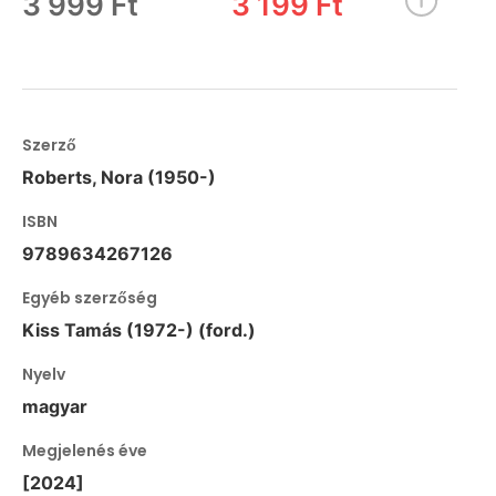
3 999 Ft
3 199 Ft
Szerző
Roberts, Nora (1950-)
ISBN
9789634267126
Egyéb szerzőség
Kiss Tamás (1972-) (ford.)
Nyelv
magyar
Megjelenés éve
[2024]