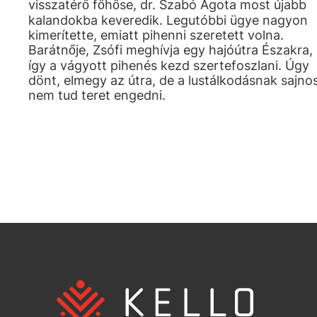
visszatérő főhőse, dr. Szabó Ágota most újabb
kalandokba keveredik. Legutóbbi ügye nagyon
kimerítette, emiatt pihenni szeretett volna.
Barátnője, Zsófi meghívja egy hajóútra Északra,
így a vágyott pihenés kezd szertefoszlani. Úgy
dönt, elmegy az útra, de a lustálkodásnak sajno
nem tud teret engedni.