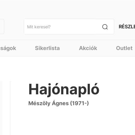
RÉSZL
nságok
Sikerlista
Akciók
Outlet
Hajónapló
Mészöly Ágnes (1971-)