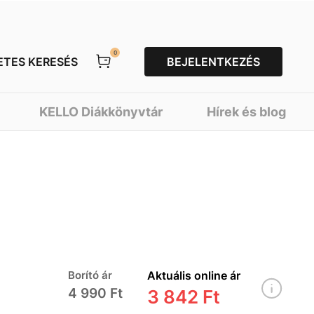
0
ETES KERESÉS
BEJELENTKEZÉS
KELLO Diákkönyvtár
Hírek és blog
Borító ár
Aktuális online ár
4 990 Ft
3 842 Ft