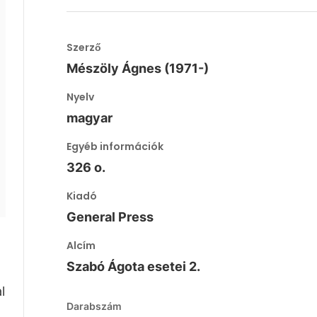
Szerző
Mészöly Ágnes (1971-)
Nyelv
magyar
Egyéb információk
326 o.
Kiadó
General Press
Alcím
Szabó Ágota esetei 2.
l
Darabszám