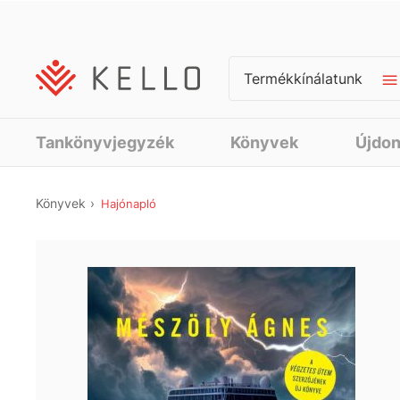
Termékkínálatunk
Tankönyvjegyzék
Könyvek
Újdo
Könyvek
Hajónapló