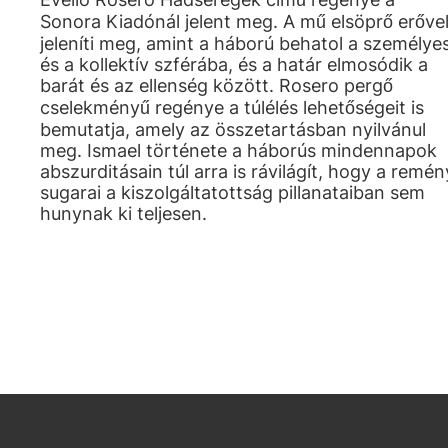
Sonora Kiadónál jelent meg. A mű elsöprő erőve
jeleníti meg, amint a háború behatol a személye
és a kollektív szférába, és a határ elmosódik a
barát és az ellenség között. Rosero pergő
cselekményű regénye a túlélés lehetőségeit is
bemutatja, amely az összetartásban nyilvánul
meg. Ismael története a háborús mindennapok
abszurditásain túl arra is rávilágít, hogy a remén
sugarai a kiszolgáltatottság pillanataiban sem
hunynak ki teljesen.