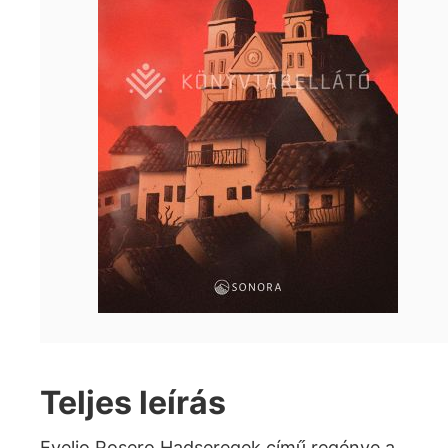
Teljes leírás
Evelio Rosero Hadseregek című regénye a