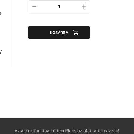
l
s
KOSÁRBA
y
Az áraink forintban értendők és az áfát tartalmazzák!