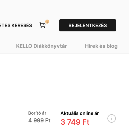
0
ETES KERESÉS
BEJELENTKEZÉS
KELLO Diákkönyvtár
Hírek és blog
Borító ár
Aktuális online ár
4 999 Ft
3 749 Ft