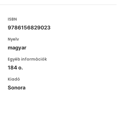
ISBN
9786156829023
Nyelv
magyar
Egyéb információk
184 o.
Kiadó
Sonora