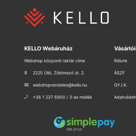
KELLO Webáruház
Vásárló
Webshop központi raktár címe
Rólunk
2225 Üllő, Zöldmező út. 2.
ÁSZF
webshoprendeles@kello.hu
GY.I.K.
+36 1 237 6900 / 3-as mellék
Adatvédelm