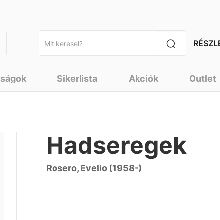
RÉSZL
nságok
Sikerlista
Akciók
Outlet
Hadseregek
Rosero, Evelio (1958-)