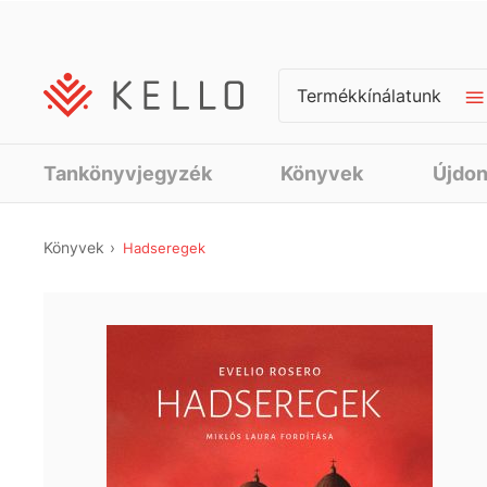
Termékkínálatunk
Tankönyvjegyzék
Könyvek
Újdo
Könyvek
Hadseregek