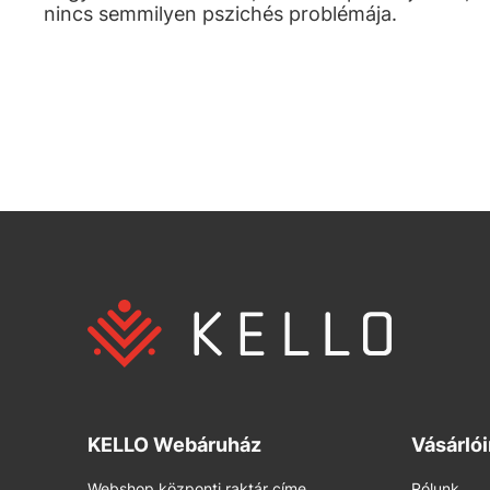
nincs semmilyen pszichés problémája.
KELLO Webáruház
Vásárló
Webshop központi raktár címe
Rólunk