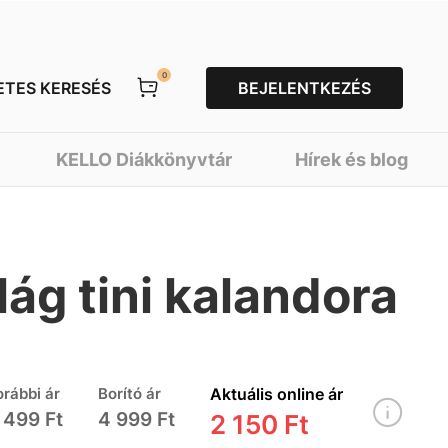
0
ETES KERESÉS
BEJELENTKEZÉS
KELLO Diákkönyvtár
Hírek és blog
lág tini kalandora
orábbi ár
Borító ár
Aktuális online ár
 499 Ft
4 999 Ft
2 150 Ft