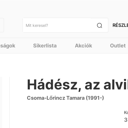
RÉSZL
nságok
Sikerlista
Akciók
Outlet
Hádész, az alvi
Csoma-Lőrincz Tamara (1991-)
K
3