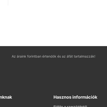
Az áraink forintban értendők és az áfát tartalmazzák!
inknak
Hasznos információk
Elállás a szerződéstől