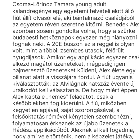
Csoma-Lőrincz Tamara young adult
kalandregénye egy egyetemi felvételi előtt álló
fiút állít olvasói elé, aki bántalmazó családjából
az egyetem révén szeretne kitörni. Benedek Ale
azonban sosem gondolta volna, hogy a szürke
budapesti hétköznapok egyszer még hiányozni
fognak neki. A 20E buszon ez a reggel is olyan
volt, mint a többi: zsémbes utasok, félőrült
nyugdíjasok. Amikor egy applikáció egyszer csa
elkezd magától üzeneteket, mégpedig igen
hajmeresztő üzeneteket küldeni, Alex élete egy
pillanat alatt a visszájára fordul. A fiút ugyanis
kiválasztották: az Alvilágnak hatszáz évente új
uralkodót kell választania. De hogy miért éppen
Alex kapta e „nemes” feladatot, csak a
későbbiekben fog kiderülni. A fiú, miközben
kegyetlen apjával, saját szorongásával, a
felsőoktatás rémével kénytelen szembenézni,
folyamatosan érkeznek az újabb üzenetek a
Hádész applikációból. Alexnek el kell fogadnia,
hogy ami vele történik, nem a képzelet játéka,