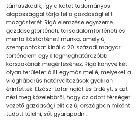
támaszkodik, így a kötet tudományos
alapossággal tárja fel a gazdasági elit
mozgásterét. Rigó elemzése egyszerre
gazdaságtörténeti, társadalomtörténeti és
mentalitástörténeti munka, amely új
szempontokat kínál a 20. századi magyar
történelem egyik legmeghatározóbb
korszakának megértéséhez. Rigó könyve két
olyan területet állít egymás mellé, melyeket a
világháborús határváltozások gyakran
érintettek: Elzász-Lotaringiát és Erdélyt, s azt
nézi meg közelebbről, hogy az adott térséget
vezető gazdasági elit az új országban miként
tudott túlélni, sőt gyarapodni.