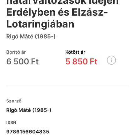
határváltozások idején
Erdélyben és Elzász-
Lotaringiában
Rigó Máté (1985-)
Borító ár
Kötött ár
6 500 Ft
5 850 Ft
Szerző
Rigó Máté (1985-)
ISBN
9786156604835