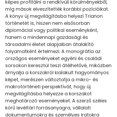
képes profitálni a rendkívüli körülményekből,
míg mások elveszítették korábbi pozícióikat.
A könyv új megvilágításba helyezi Trianon
történetét is, hiszen nem elsősorban
diplomáciai vagy politikai eseményként,
hanem a mindennapi gazdasági és
társadalmi életet alapjaiban átalakító
folyamatként értelmezi. A monográfia az
országos eseményeket egyéni és családi
sorsokon keresztül teszi átélhetővé, miközben
árnyalja a korszakról kialakult hagyományos
képet, merészen változtatja a mikro- és
makrotörténeti perspektívát, hogy új
megvilágításba helyezze a korszakot
meghatározó eseményeket. A szerző széles
körű levéltári forrásanyagra, vállalati
dokumentumokra és személyes iratokra