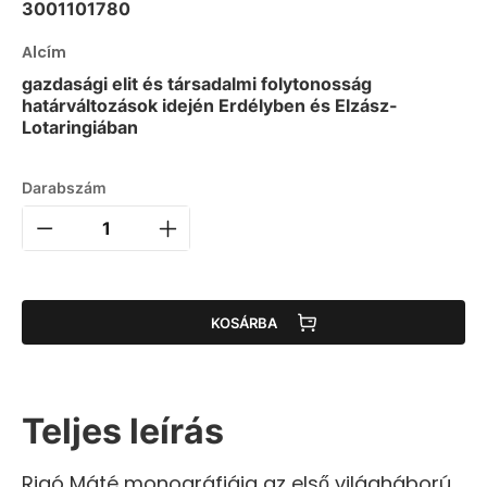
3001101780
Alcím
gazdasági elit és társadalmi folytonosság
határváltozások idején Erdélyben és Elzász-
Lotaringiában
Darabszám
KOSÁRBA
Teljes leírás
Rigó Máté monográfiája az első világháború