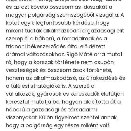
és az azt követő összeomlás időszakát a
magyar polgárság szemszögéből vizsgálja. A
kötet egyik legfontosabb kérdése, hogy
miként tudtak alkalmazkodni a gazdasági elit
szereplői a háború, a forradalmak és a
trianoni békeszerződés által előidézett
drámai változásokhoz. Rigó Máté arra mutat
rá, hogy a korszak története nem csupán
veszteségek és összeomlások története,
hanem az alkalmazkodásé, az újrakezdésé és
a túlélési stratégiáké is. A szerző a
vállalkozók, gyárosok és kereskedők életútján
keresztül mutatja be, hogyan alakította át a
háború a gazdasági és társadalmi
viszonyokat. Külön figyelmet szentel annak,
hogy a polgárság egy része miként volt