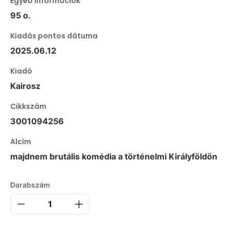
Egyéb információk
95 o.
Kiadás pontos dátuma
2025.06.12
Kiadó
Kairosz
Cikkszám
3001094256
Alcím
majdnem brutális komédia a történelmi Királyföldön
Darabszám