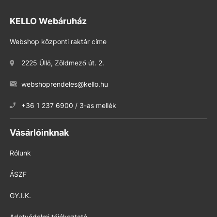
KELLO Webáruház
Webshop központi raktár címe
2225 Üllő, Zöldmező út. 2.
webshoprendeles@kello.hu
+36 1 237 6900 / 3-as mellék
Vásárlóinknak
Rólunk
ÁSZF
GY.I.K.
Adatvédelmi tájékoztató