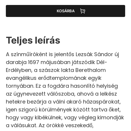
KOSÁRBA
Teljes leírás
A színműíróként is jelentős Lezsák Sándor új
darabja 1697 májusában játszódik Dél-
Erdélyben, a szászok lakta Berethalom
evangélikus erődtemplomának egyik
tornyában. Ez a fogdára hasonlító helyiség
az úgynevezett válószoba, ahová a lelkész
hetekre bezárja a válni akaró házaspárokat,
igen szigorú körülmények között tartva őket,
hogy vagy kibékülnek, vagy végleg kimondják
a válásukat. Az örökké veszekedő,