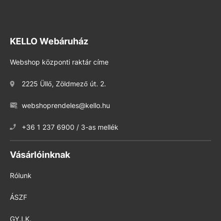
KELLO Webáruház
Webshop központi raktár címe
2225 Üllő, Zöldmező út. 2.
webshoprendeles@kello.hu
+36 1 237 6900 / 3-as mellék
Vásárlóinknak
Rólunk
ÁSZF
GY.I.K.