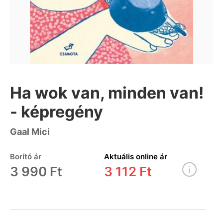
Ha wok van, minden van!
- képregény
Gaal Mici
Borító ár
Aktuális online ár
3 990 Ft
3 112 Ft