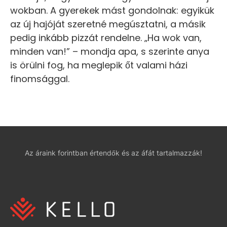
wokban. A gyerekek mást gondolnak: egyikük
az új hajóját szeretné megúsztatni, a másik
pedig inkább pizzát rendelne. „Ha wok van,
minden van!” – mondja apa, s szerinte anya
is örülni fog, ha meglepik őt valami házi
finomsággal.
Az áraink forintban értendők és az áfát tartalmazzák!