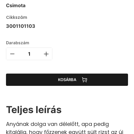
Csimota
Cikkszám
3001101103
Darabszám
KOSÁRBA
Teljes leírás
Anyának dolga van délelőtt, apa pedig
kitalálja, hogy főzzenek együtt sült rizst az új