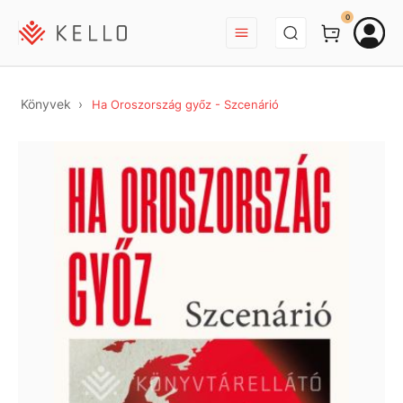
BEJELENTKEZÉS
0
Könyvek
Ha Oroszország győz - Szcenárió