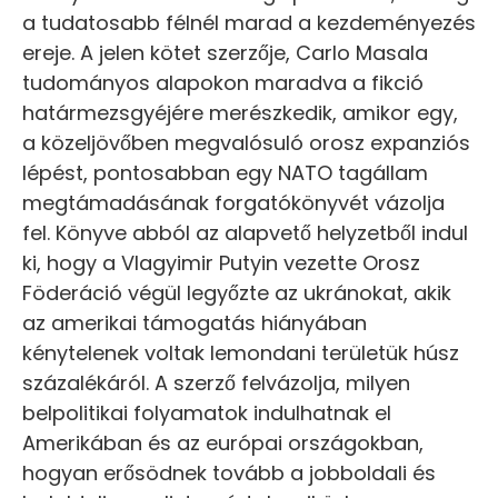
a tudatosabb félnél marad a kezdeményezés
ereje. A jelen kötet szerzője, Carlo Masala
tudományos alapokon maradva a fikció
határmezsgyéjére merészkedik, amikor egy,
a közeljövőben megvalósuló orosz expanziós
lépést, pontosabban egy NATO tagállam
megtámadásának forgatókönyvét vázolja
fel. Könyve abból az alapvető helyzetből indul
ki, hogy a Vlagyimir Putyin vezette Orosz
Föderáció végül legyőzte az ukránokat, akik
az amerikai támogatás hiányában
kénytelenek voltak lemondani területük húsz
százalékáról. A szerző felvázolja, milyen
belpolitikai folyamatok indulhatnak el
Amerikában és az európai országokban,
hogyan erősödnek tovább a jobboldali és