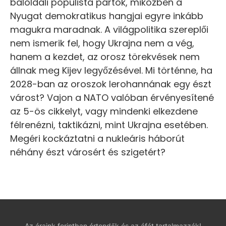
baloldali populista pártok, miközben a
Nyugat demokratikus hangjai egyre inkább
magukra maradnak. A világpolitika szereplői
nem ismerik fel, hogy Ukrajna nem a vég,
hanem a kezdet, az orosz törekvések nem
állnak meg Kijev legyőzésével. Mi történne, ha
2028-ban az oroszok lerohannának egy észt
várost? Vajon a NATO valóban érvényesítené
az 5-ös cikkelyt, vagy mindenki elkezdene
félrenézni, taktikázni, mint Ukrajna esetében.
Megéri kockáztatni a nukleáris háborút
néhány észt városért és szigetért?
Az áraink forintban értendők és az áfát tartalmazzák!