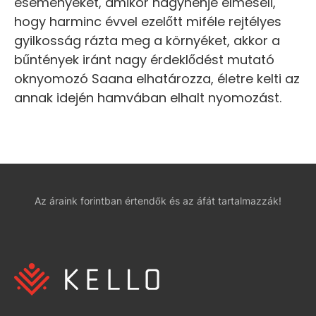
eseményeket, amikor nagynénje elmeséli,
hogy harminc évvel ezelőtt miféle rejtélyes
gyilkosság rázta meg a környéket, akkor a
bűntények iránt nagy érdeklődést mutató
oknyomozó Saana elhatározza, életre kelti az
annak idején hamvában elhalt nyomozást.
Az áraink forintban értendők és az áfát tartalmazzák!