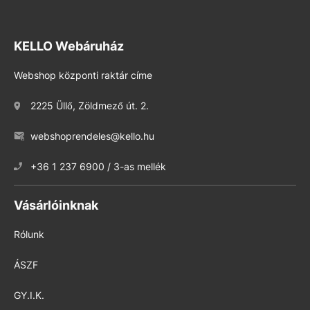
KELLO Webáruház
Webshop központi raktár címe
2225 Üllő, Zöldmező út. 2.
webshoprendeles@kello.hu
+36 1 237 6900 / 3-as mellék
Vásárlóinknak
Rólunk
ÁSZF
GY.I.K.