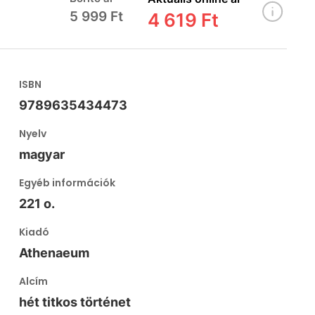
5 999 Ft
4 619 Ft
ISBN
9789635434473
Nyelv
magyar
Egyéb információk
221 o.
Kiadó
Athenaeum
Alcím
hét titkos történet