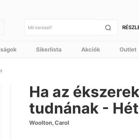
RÉSZL
nságok
Sikerlista
Akciók
Outlet
et
Ha az ékszerek
tudnának - Hét 
Woolton, Carol