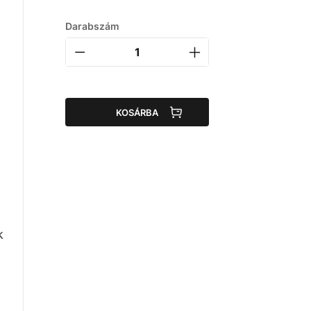
Darabszám
KOSÁRBA
k