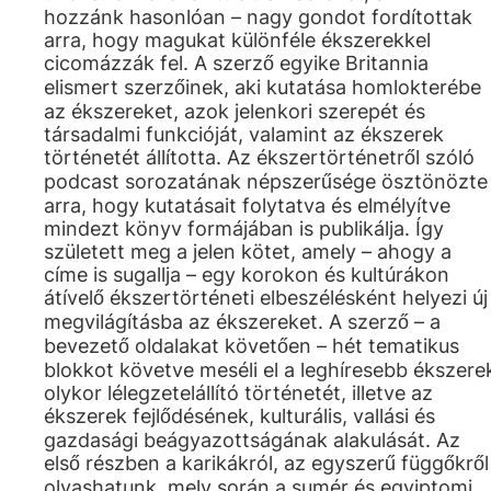
hozzánk hasonlóan – nagy gondot fordítottak
arra, hogy magukat különféle ékszerekkel
cicomázzák fel. A szerző egyike Britannia
elismert szerzőinek, aki kutatása homlokterébe
az ékszereket, azok jelenkori szerepét és
társadalmi funkcióját, valamint az ékszerek
történetét állította. Az ékszertörténetről szóló
podcast sorozatának népszerűsége ösztönözte
arra, hogy kutatásait folytatva és elmélyítve
mindezt könyv formájában is publikálja. Így
született meg a jelen kötet, amely – ahogy a
címe is sugallja – egy korokon és kultúrákon
átívelő ékszertörténeti elbeszélésként helyezi új
megvilágításba az ékszereket. A szerző – a
bevezető oldalakat követően – hét tematikus
blokkot követve meséli el a leghíresebb ékszere
olykor lélegzetelállító történetét, illetve az
ékszerek fejlődésének, kulturális, vallási és
gazdasági beágyazottságának alakulását. Az
első részben a karikákról, az egyszerű függőkről
olvashatunk, mely során a sumér és egyiptomi