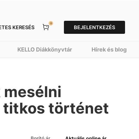
0
ETES KERESÉS
BEJELENTKEZÉS
KELLO Diákkönyvtár
Hírek és blog
 mesélni
titkos történet
Borító ár
Aktuális online ár