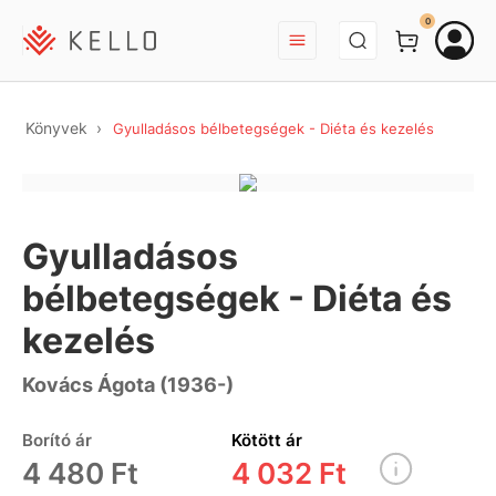
BEJELENTKEZÉS
0
Könyvek
Gyulladásos bélbetegségek - Diéta és kezelés
Gyulladásos
bélbetegségek - Diéta és
kezelés
Kovács Ágota (1936-)
Borító ár
Kötött ár
4 480 Ft
4 032 Ft