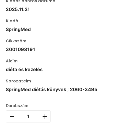
Kiadás pontos dátuma
2025.11.21
Kiadó
SpringMed
Cikkszám
3001098191
Alcím
diéta és kezelés
Sorozatcím
SpringMed diétás könyvek ; 2060-3495
Darabszám