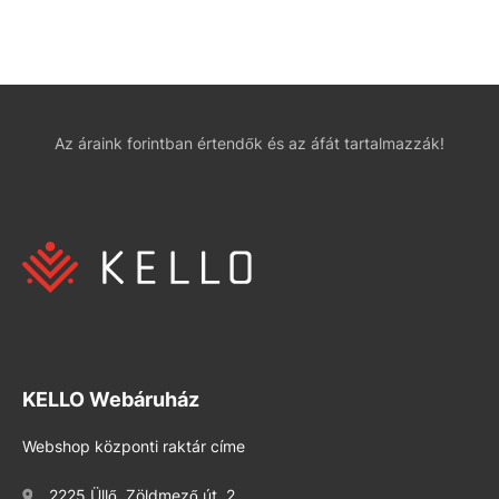
Az áraink forintban értendők és az áfát tartalmazzák!
KELLO Webáruház
Webshop központi raktár címe
2225 Üllő, Zöldmező út. 2.