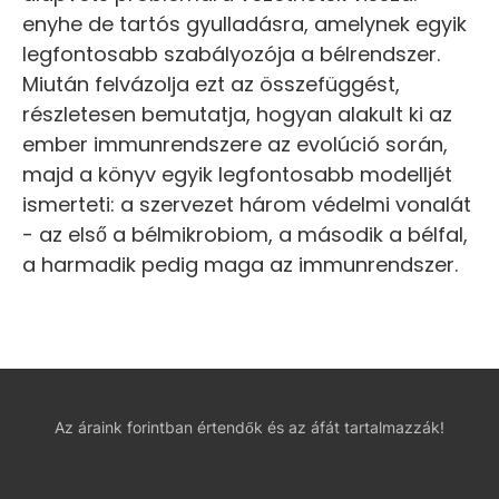
enyhe de tartós gyulladásra, amelynek egyik
legfontosabb szabályozója a bélrendszer.
Miután felvázolja ezt az összefüggést,
részletesen bemutatja, hogyan alakult ki az
ember immunrendszere az evolúció során,
majd a könyv egyik legfontosabb modelljét
ismerteti: a szervezet három védelmi vonalát
- az első a bélmikrobiom, a második a bélfal,
a harmadik pedig maga az immunrendszer.
Az áraink forintban értendők és az áfát tartalmazzák!