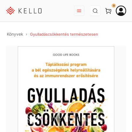
BEJELENTKEZÉS
0
Könyvek
Gyulladáscsökkentés természetesen