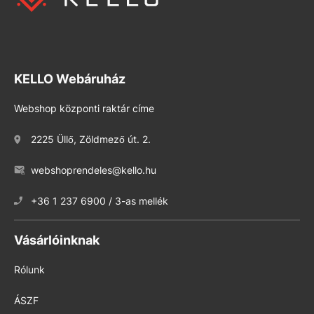
KELLO Webáruház
Webshop központi raktár címe
2225 Üllő, Zöldmező út. 2.
webshoprendeles@kello.hu
+36 1 237 6900 / 3-as mellék
Vásárlóinknak
Rólunk
ÁSZF