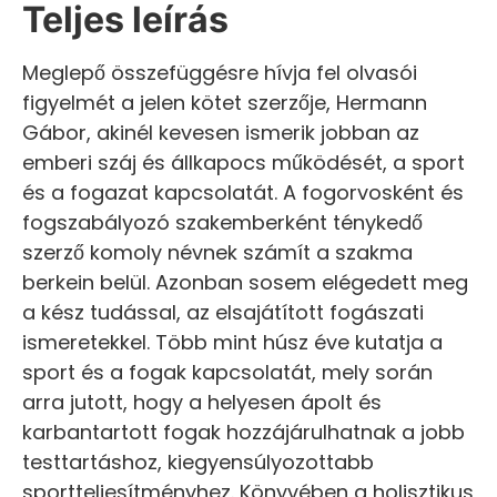
Teljes leírás
Meglepő összefüggésre hívja fel olvasói
figyelmét a jelen kötet szerzője, Hermann
Gábor, akinél kevesen ismerik jobban az
emberi száj és állkapocs működését, a sport
és a fogazat kapcsolatát. A fogorvosként és
fogszabályozó szakemberként ténykedő
szerző komoly névnek számít a szakma
berkein belül. Azonban sosem elégedett meg
a kész tudással, az elsajátított fogászati
ismeretekkel. Több mint húsz éve kutatja a
sport és a fogak kapcsolatát, mely során
arra jutott, hogy a helyesen ápolt és
karbantartott fogak hozzájárulhatnak a jobb
testtartáshoz, kiegyensúlyozottabb
sportteljesítményhez. Könyvében a holisztikus