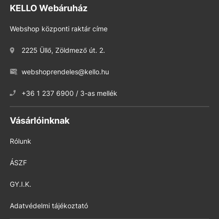
KELLO Webáruház
Webshop központi raktár címe
2225 Üllő, Zöldmező út. 2.
webshoprendeles@kello.hu
+36 1 237 6900 / 3-as mellék
Vásárlóinknak
Rólunk
ÁSZF
GY.I.K.
Adatvédelmi tájékoztató