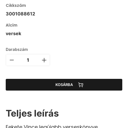
Cikkszám
3001088612
Alcím
versek
Darabszám
KOSÁRBA
Teljes leírás
Fekete Vince legújabb verseskönyve