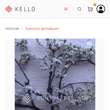
BEJELENTKEZÉS
0
Könyvek
Gyönyörű apokalipszis