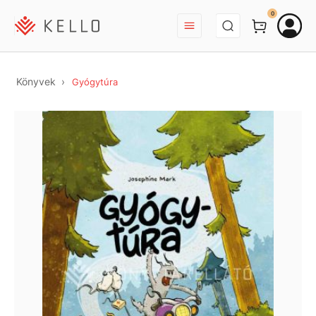
BEJELENTKEZÉS
0
Könyvek
Gyógytúra