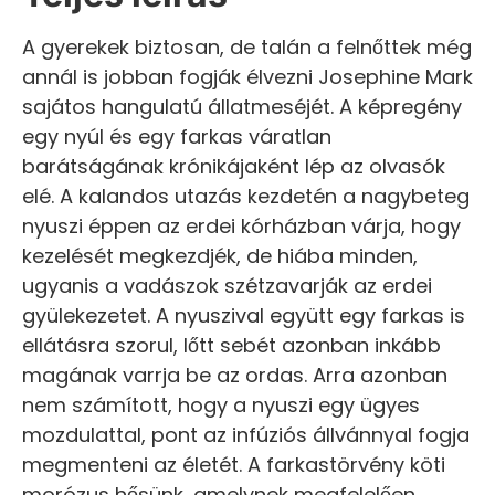
A gyerekek biztosan, de talán a felnőttek még
annál is jobban fogják élvezni Josephine Mark
sajátos hangulatú állatmeséjét. A képregény
egy nyúl és egy farkas váratlan
barátságának krónikájaként lép az olvasók
elé. A kalandos utazás kezdetén a nagybeteg
nyuszi éppen az erdei kórházban várja, hogy
kezelését megkezdjék, de hiába minden,
ugyanis a vadászok szétzavarják az erdei
gyülekezetet. A nyuszival együtt egy farkas is
ellátásra szorul, lőtt sebét azonban inkább
magának varrja be az ordas. Arra azonban
nem számított, hogy a nyuszi egy ügyes
mozdulattal, pont az infúziós állvánnyal fogja
megmenteni az életét. A farkastörvény köti
morózus hősünk, amelynek megfelelően