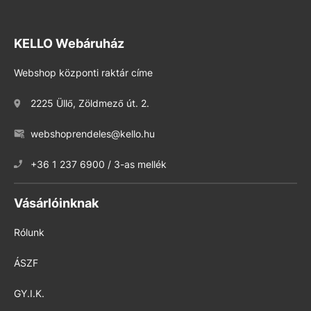
KELLO Webáruház
Webshop központi raktár címe
2225 Üllő, Zöldmező út. 2.
webshoprendeles@kello.hu
+36 1 237 6900 / 3-as mellék
Vásárlóinknak
Rólunk
ÁSZF
GY.I.K.