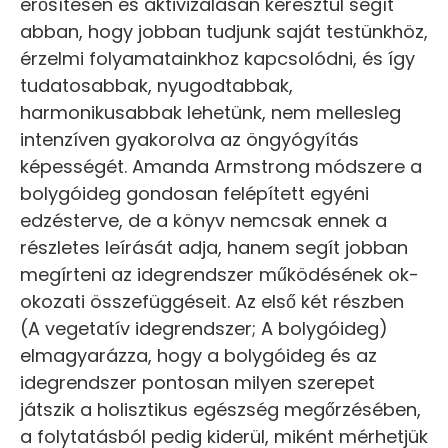
erősítésén és aktivizálásán keresztül segít
abban, hogy jobban tudjunk saját testünkhöz,
érzelmi folyamatainkhoz kapcsolódni, és így
tudatosabbak, nyugodtabbak,
harmonikusabbak lehetünk, nem mellesleg
intenzíven gyakorolva az öngyógyítás
képességét. Amanda Armstrong módszere a
bolygóideg gondosan felépített egyéni
edzésterve, de a könyv nemcsak ennek a
részletes leírását adja, hanem segít jobban
megírteni az idegrendszer működésének ok-
okozati összefüggéseit. Az első két részben
(A vegetatív idegrendszer; A bolygóideg)
elmagyarázza, hogy a bolygóideg és az
idegrendszer pontosan milyen szerepet
játszik a holisztikus egészség megőrzésében,
a folytatásból pedig kiderül, miként mérhetjük