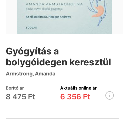
Gyógyítás a
bolygóidegen keresztül
Armstrong, Amanda
Borító ár
Aktuális online ár
8 475 Ft
6 356 Ft