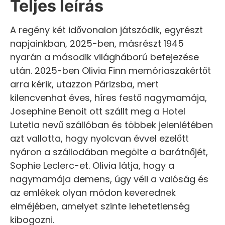
Teljes leírás
A regény két idővonalon játszódik, egyrészt
napjainkban, 2025-ben, másrészt 1945
nyarán a második világháború befejezése
után. 2025-ben Olivia Finn memóriaszakértőt
arra kérik, utazzon Párizsba, mert
kilencvenhat éves, híres festő nagymamája,
Josephine Benoit ott szállt meg a Hotel
Lutetia nevű szállóban és többek jelenlétében
azt vallotta, hogy nyolcvan évvel ezelőtt
nyáron a szállodában megölte a barátnőjét,
Sophie Leclerc-et. Olivia látja, hogy a
nagymamája demens, úgy véli a valóság és
az emlékek olyan módon keverednek
elméjében, amelyet szinte lehetetlenség
kibogozni.