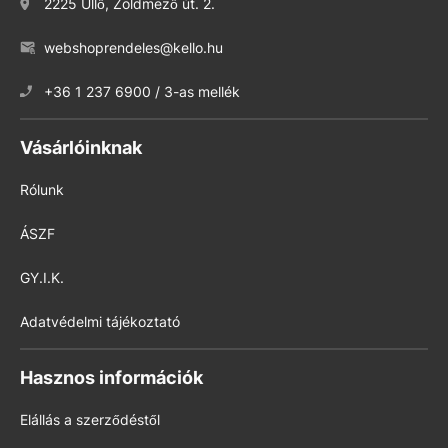
2225 Üllő, Zöldmező út. 2.
webshoprendeles@kello.hu
+36 1 237 6900 / 3-as mellék
Vásárlóinknak
Rólunk
ÁSZF
GY.I.K.
Adatvédelmi tájékoztató
Hasznos információk
Elállás a szerződéstől