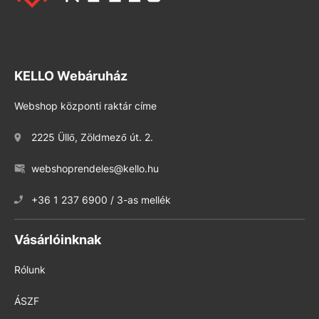
KELLO Webáruház
Webshop központi raktár címe
2225 Üllő, Zöldmező út. 2.
webshoprendeles@kello.hu
+36 1 237 6900 / 3-as mellék
Vásárlóinknak
Rólunk
ÁSZF