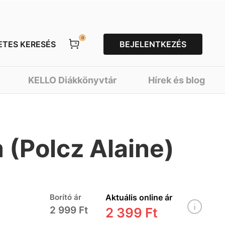
0
ETES KERESÉS
BEJELENTKEZÉS
KELLO Diákkönyvtár
Hírek és blog
(Polcz Alaine)
Borító ár
Aktuális online ár
2 999 Ft
2 399 Ft