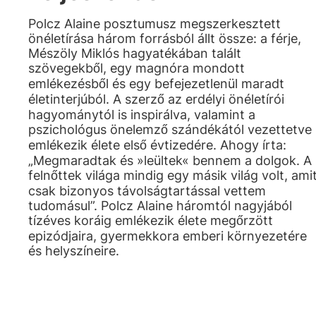
Polcz Alaine posztumusz megszerkesztett
önéletírása három forrásból állt össze: a férje,
Mészöly Miklós hagyatékában talált
szövegekből, egy magnóra mondott
emlékezésből és egy befejezetlenül maradt
életinterjúból. A szerző az erdélyi önéletírói
hagyománytól is inspirálva, valamint a
pszichológus önelemző szándékától vezettetve
emlékezik élete első évtizedére. Ahogy írta:
„Megmaradtak és »leültek« bennem a dolgok. A
felnőttek világa mindig egy másik világ volt, ami
csak bizonyos távolságtartással vettem
tudomásul”. Polcz Alaine háromtól nagyjából
tízéves koráig emlékezik élete megőrzött
epizódjaira, gyermekkora emberi környezetére
és helyszíneire.