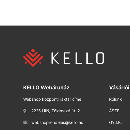
KELLO Webáruház
Vásárló
Webshop központi raktár címe
Rólunk
2225 Üllő, Zöldmező út. 2.
ÁSZF
webshoprendeles@kello.hu
GY.I.K.