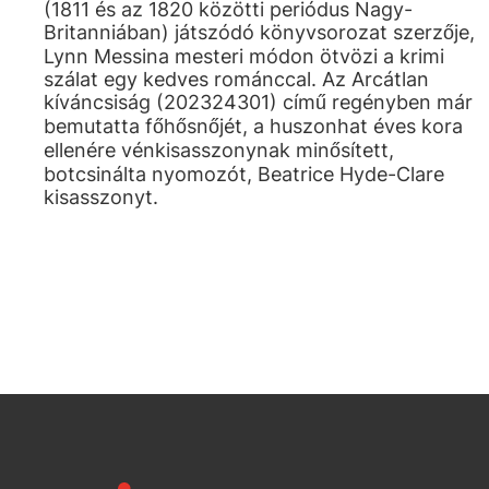
(1811 és az 1820 közötti periódus Nagy-
Britanniában) játszódó könyvsorozat szerzője,
Lynn Messina mesteri módon ötvözi a krimi
szálat egy kedves románccal. Az Arcátlan
kíváncsiság (202324301) című regényben már
bemutatta főhősnőjét, a huszonhat éves kora
ellenére vénkisasszonynak minősített,
botcsinálta nyomozót, Beatrice Hyde-Clare
kisasszonyt.