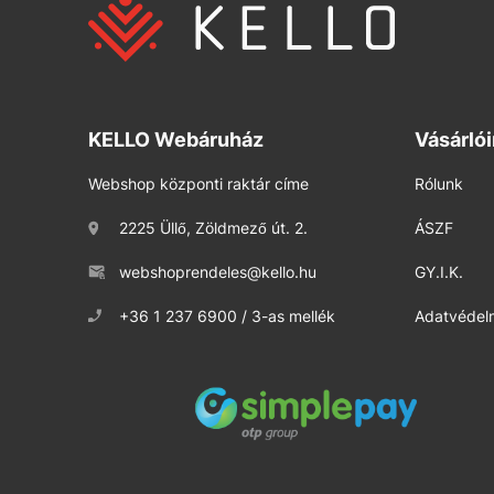
KELLO Webáruház
Vásárló
Webshop központi raktár címe
Rólunk
2225 Üllő, Zöldmező út. 2.
ÁSZF
webshoprendeles@kello.hu
GY.I.K.
+36 1 237 6900 / 3-as mellék
Adatvédelm