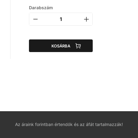
Darabszám
KOSÁRBA
Az áraink forintban értendők és az áfát tartalmazzák!