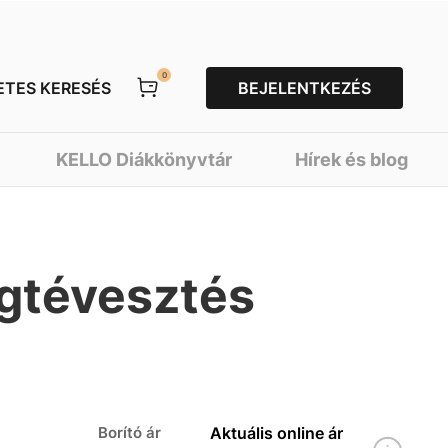
0
ETES KERESÉS
BEJELENTKEZÉS
KELLO Diákkönyvtár
Hírek és blog
gtévesztés
Borító ár
Aktuális online ár