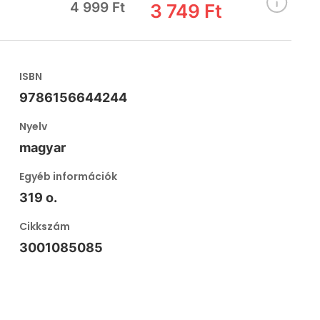
4 999 Ft
3 749 Ft
ISBN
9786156644244
Nyelv
magyar
Egyéb információk
319 o.
Cikkszám
3001085085