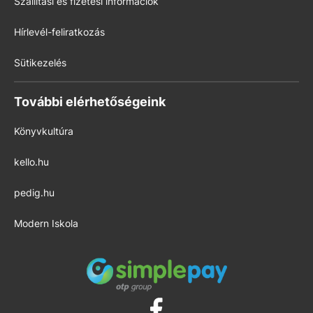
Szállítási és fizetési információk
Hírlevél-feliratkozás
Sütikezelés
További elérhetőségeink
Könyvkultúra
kello.hu
pedig.hu
Modern Iskola