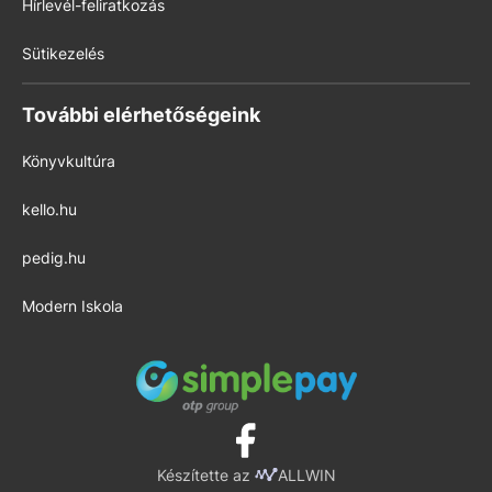
Hírlevél-feliratkozás
Sütikezelés
További elérhetőségeink
Könyvkultúra
kello.hu
pedig.hu
Modern Iskola
Készítette az
ALLWIN