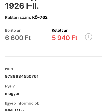
1926 I–II.
Raktári szám:
KÖ-762
Borító ár
Kötött ár
6 600 Ft
5 940 Ft
ISBN
9789634550761
Nyelv
magyar
Egyéb információk
566, [1] o.