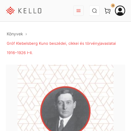
BEJELENTKEZÉS
0
Könyvek
Gróf Klebelsberg Kuno beszédei, cikkei és törvényjavaslatai
1916–1926 I–II.