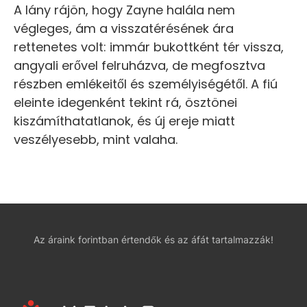
A lány rájön, hogy Zayne halála nem
végleges, ám a visszatérésének ára
rettenetes volt: immár bukottként tér vissza,
angyali erővel felruházva, de megfosztva
részben emlékeitől és személyiségétől. A fiú
eleinte idegenként tekint rá, ösztönei
kiszámíthatatlanok, és új ereje miatt
veszélyesebb, mint valaha.
Az áraink forintban értendők és az áfát tartalmazzák!