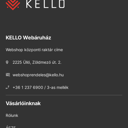
KELLO Webáruház
Webshop központi raktár címe
2225 Üllő, Zöldmező út. 2.
webshoprendeles@kello.hu
+36 1 237 6900 / 3-as mellék
Vásárlóinknak
Rólunk
ÁSZF