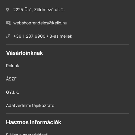
2225 Üllő, Zöldmező út. 2.
webshoprendeles@kello.hu
+36 1 237 6900 / 3-as mellék
Vásárlóinknak
Rólunk
ÁSZF
GY.I.K.
Adatvédelmi tájékoztató
Hasznos információk
Elállás a szerződéstől