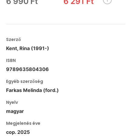
6 990 Ft
6 291 Ft
Szerző
Kent, Rina (1991-)
ISBN
9789635804306
Egyéb szerzőség
Farkas Melinda (ford.)
Nyelv
magyar
Megjelenés éve
cop. 2025