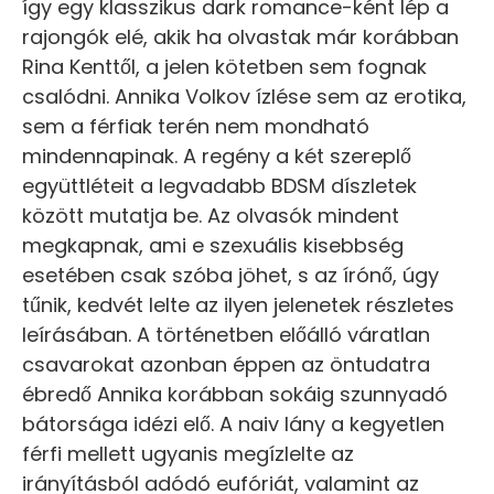
így egy klasszikus dark romance-ként lép a
rajongók elé, akik ha olvastak már korábban
Rina Kenttől, a jelen kötetben sem fognak
csalódni. Annika Volkov ízlése sem az erotika,
sem a férfiak terén nem mondható
mindennapinak. A regény a két szereplő
együttléteit a legvadabb BDSM díszletek
között mutatja be. Az olvasók mindent
megkapnak, ami e szexuális kisebbség
esetében csak szóba jöhet, s az írónő, úgy
tűnik, kedvét lelte az ilyen jelenetek részletes
leírásában. A történetben előálló váratlan
csavarokat azonban éppen az öntudatra
ébredő Annika korábban sokáig szunnyadó
bátorsága idézi elő. A naiv lány a kegyetlen
férfi mellett ugyanis megízlelte az
irányításból adódó eufóriát, valamint az