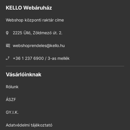
KELLO Webáruház
Webshop központi raktár címe
2225 Üllő, Zöldmező út. 2.
webshoprendeles@kello.hu
+36 1 237 6900 / 3-as mellék
Vásárlóinknak
Rólunk
ÁSZF
GY.I.K.
Adatvédelmi tájékoztató