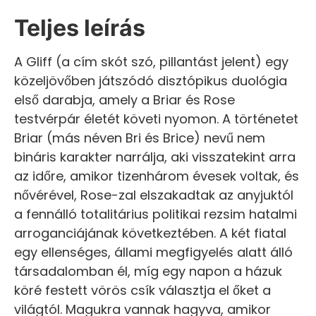
Teljes leírás
A Gliff (a cím skót szó, pillantást jelent) egy
közeljövőben játszódó disztópikus duológia
első darabja, amely a Briar és Rose
testvérpár életét követi nyomon. A történetet
Briar (más néven Bri és Brice) nevű nem
bináris karakter narrálja, aki visszatekint arra
az időre, amikor tizenhárom évesek voltak, és
nővérével, Rose-zal elszakadtak az anyjuktól
a fennálló totalitárius politikai rezsim hatalmi
arroganciájának következtében. A két fiatal
egy ellenséges, állami megfigyelés alatt álló
társadalomban él, míg egy napon a házuk
köré festett vörös csík választja el őket a
világtól. Magukra vannak hagyva, amikor