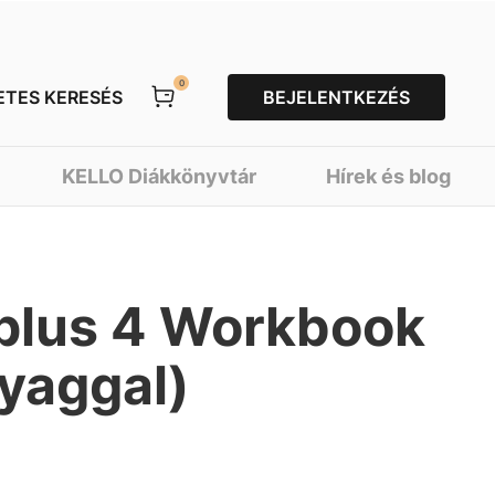
0
ETES KERESÉS
BEJELENTKEZÉS
KELLO Diákkönyvtár
Hírek és blog
 plus 4 Workbook
yaggal)