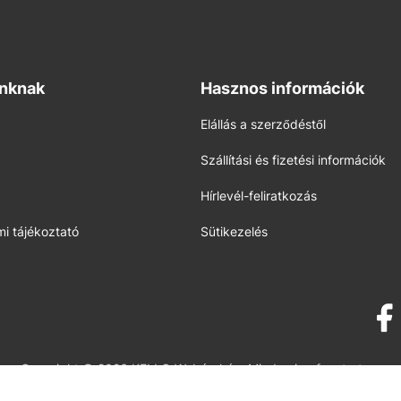
inknak
Hasznos információk
Elállás a szerződéstől
Szállítási és fizetési információk
Hírlevél-feliratkozás
i tájékoztató
Sütikezelés
Copyright © 2026 KELLO Webáruház. Minden jog fenntartva.