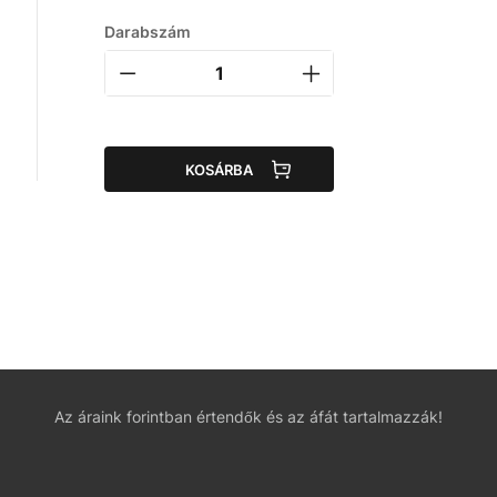
Darabszám
KOSÁRBA
Az áraink forintban értendők és az áfát tartalmazzák!