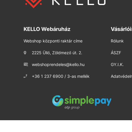
KELLO Webáruház
Vásárló
Webshop központi raktár címe
Rólunk
2225 Üllő, Zöldmező út. 2.
ÁSZF
webshoprendeles@kello.hu
GY.I.K.
+36 1 237 6900 / 3-as mellék
Adatvédelm