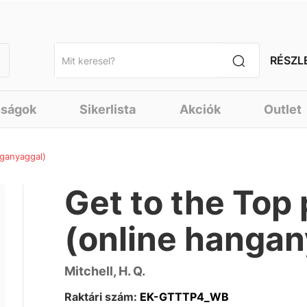
RÉSZL
nságok
Sikerlista
Akciók
Outlet
nganyaggal)
Get to the Top
(online hangan
Mitchell, H. Q.
Raktári szám:
EK-GTTTP4_WB