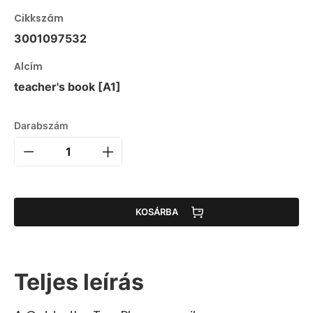
Cikkszám
3001097532
Alcím
teacher's book [A1]
Darabszám
KOSÁRBA
Teljes leírás