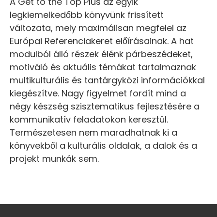
A Get to the Top Plus az egyik
legkiemelkedőbb könyvünk frissített
változata, mely maximálisan megfelel az
Európai Referenciakeret előírásainak. A hat
modulból álló részek élénk párbeszédeket,
motiváló és aktuális témákat tartalmaznak
multikulturális és tantárgyközi információkkal
kiegészítve. Nagy figyelmet fordít mind a
négy készség szisztematikus fejlesztésére a
kommunikatív feladatokon keresztül.
Természetesen nem maradhatnak ki a
könyvekből a kulturális oldalak, a dalok és a
projekt munkák sem.