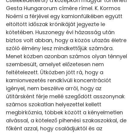
cselekedeteiről) a középkori magyar történeti
Gesta Hungarorum címére rímel. K. Kormos
Noémi a férjével egy kamionfülkében együtt
eltöltött időszak krónikáját jegyezte le
kötetében. Huszonegy évi házasság után
biztos volt abban, hogy a közös utazás életre
szóló élmény lesz mindkettőjük számára.
Menet közben azonban számos olyan ténnyel
szembesült, amelyet előzetesen nem
feltételezett. Útközben jött rá, hogy a
kamionvezetés rendkívüli koncentrációt
igényel, nem beszélve arról, hogy az
útitársként férje mellé szegődött asszonynak
számos szokatlan helyezettel kellett
megbirkóznia, többek között a kényelmetlen
alvással, a kötelező pihenési szakaszokkal, de
főként azzal, hogy családjuktól és az