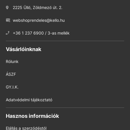
2225 Üllő, Zöldmező út. 2.
webshoprendeles@kello.hu
+36 1 237 6900 / 3-as mellék
Vásárlóinknak
Rólunk
ÁSZF
GY.I.K.
Adatvédelmi tájékoztató
Hasznos információk
Elállás a szerződéstől