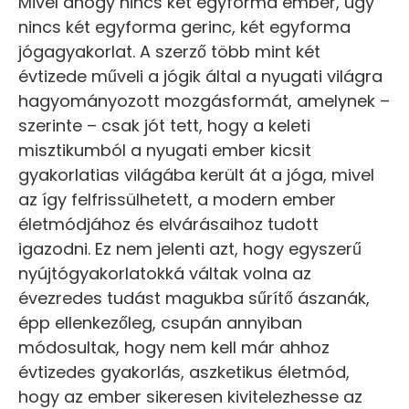
Mivel ahogy nincs két egyforma ember, úgy
nincs két egyforma gerinc, két egyforma
jógagyakorlat. A szerző több mint két
évtizede műveli a jógik által a nyugati világra
hagyományozott mozgásformát, amelynek –
szerinte – csak jót tett, hogy a keleti
misztikumból a nyugati ember kicsit
gyakorlatias világába került át a jóga, mivel
az így felfrissülhetett, a modern ember
életmódjához és elvárásaihoz tudott
igazodni. Ez nem jelenti azt, hogy egyszerű
nyújtógyakorlatokká váltak volna az
évezredes tudást magukba sűrítő ászanák,
épp ellenkezőleg, csupán annyiban
módosultak, hogy nem kell már ahhoz
évtizedes gyakorlás, aszketikus életmód,
hogy az ember sikeresen kivitelezhesse az