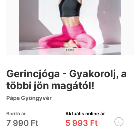
Gerincjóga - Gyakorolj, a
többi jön magától!
Pápa Gyöngyvér
Borító ár
Aktuális online ár
7 990 Ft
5 993 Ft