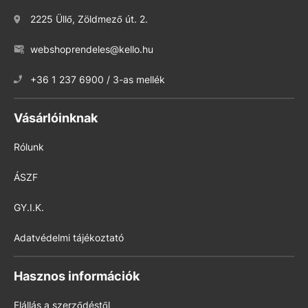
2225 Üllő, Zöldmező út. 2.
webshoprendeles@kello.hu
+36 1 237 6900 / 3-as mellék
Vásárlóinknak
Rólunk
ÁSZF
GY.I.K.
Adatvédelmi tájékoztató
Hasznos információk
Elállás a szerződéstől