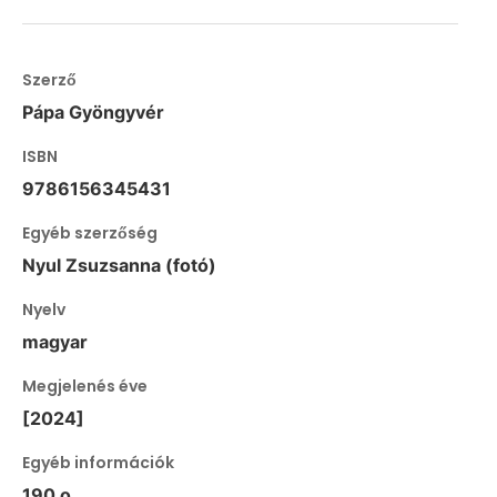
Szerző
Pápa Gyöngyvér
ISBN
9786156345431
Egyéb szerzőség
Nyul Zsuzsanna (fotó)
Nyelv
magyar
Megjelenés éve
[2024]
Egyéb információk
190 o.