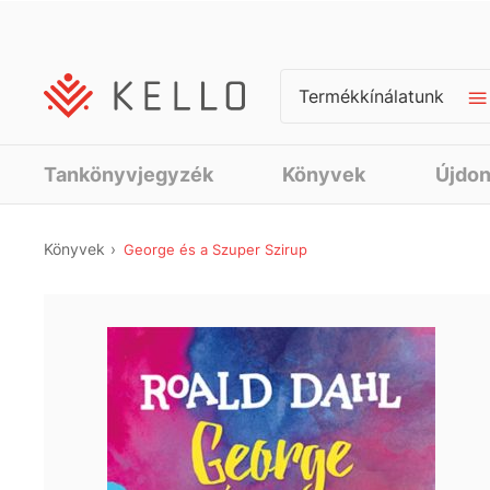
Termékkínálatunk
Tankönyvjegyzék
Könyvek
Újdo
Könyvek
George és a Szuper Szirup