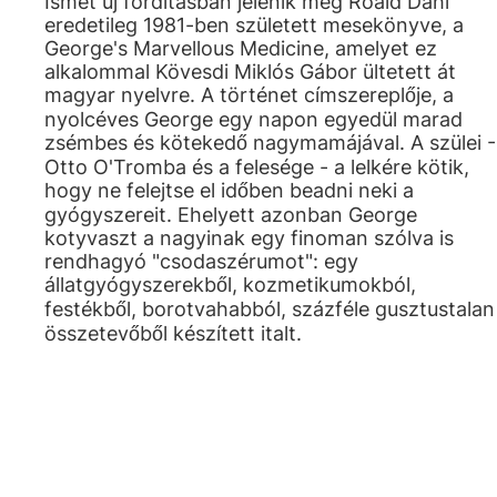
Ismét új fordításban jelenik meg Roald Dahl
eredetileg 1981-ben született mesekönyve, a
George's Marvellous Medicine, amelyet ez
alkalommal Kövesdi Miklós Gábor ültetett át
magyar nyelvre. A történet címszereplője, a
nyolcéves George egy napon egyedül marad
zsémbes és kötekedő nagymamájával. A szülei -
Otto O'Tromba és a felesége - a lelkére kötik,
hogy ne felejtse el időben beadni neki a
gyógyszereit. Ehelyett azonban George
kotyvaszt a nagyinak egy finoman szólva is
rendhagyó "csodaszérumot": egy
állatgyógyszerekből, kozmetikumokból,
festékből, borotvahabból, százféle gusztustalan
összetevőből készített italt.