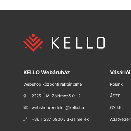
KELLO Webáruház
Vásárló
Webshop központi raktár címe
Rólunk
2225 Üllő, Zöldmező út. 2.
ÁSZF
webshoprendeles@kello.hu
GY.I.K.
+36 1 237 6900 / 3-as mellék
Adatvédelm