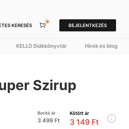
0
ETES KERESÉS
BEJELENTKEZÉS
KELLO Diákkönyvtár
Hírek és blog
uper Szirup
Borító ár
Kötött ár
3 499 Ft
3 149 Ft