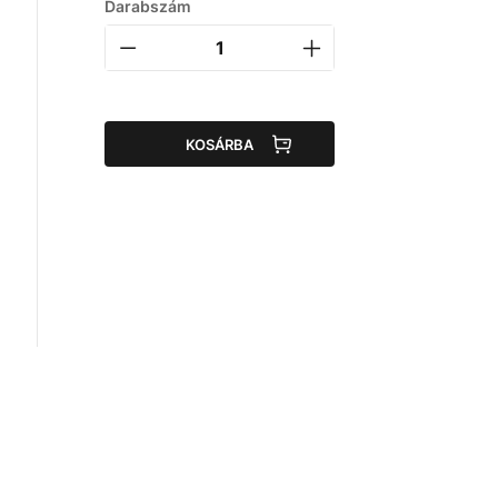
Darabszám
KOSÁRBA