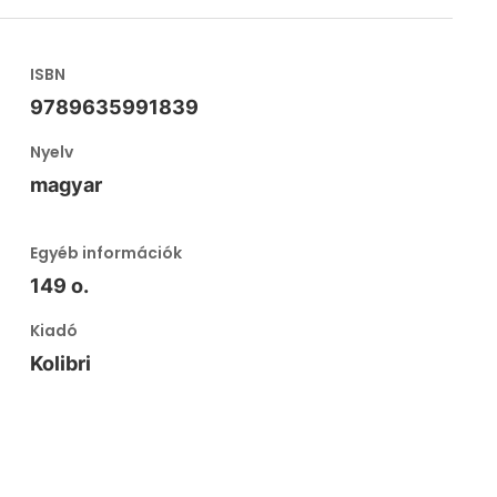
ISBN
9789635991839
Nyelv
magyar
Egyéb információk
149 o.
Kiadó
Kolibri