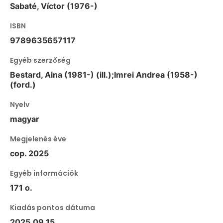
Sabaté, Víctor (1976-)
ISBN
9789635657117
Egyéb szerzőség
Bestard, Aina (1981-) (ill.);Imrei Andrea (1958-)
(ford.)
Nyelv
magyar
Megjelenés éve
cop. 2025
Egyéb információk
171 o.
Kiadás pontos dátuma
2025.09.15