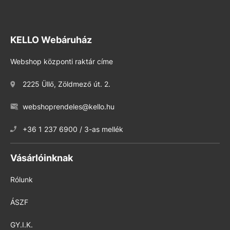
KELLO Webáruház
Webshop központi raktár címe
2225 Üllő, Zöldmező út. 2.
webshoprendeles@kello.hu
+36 1 237 6900 / 3-as mellék
Vásárlóinknak
Rólunk
ÁSZF
GY.I.K.