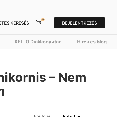
0
ETES KERESÉS
BEJELENTKEZÉS
KELLO Diákkönyvtár
Hírek és blog
unikornis – Nem
m
Borító ár
Kötött ár