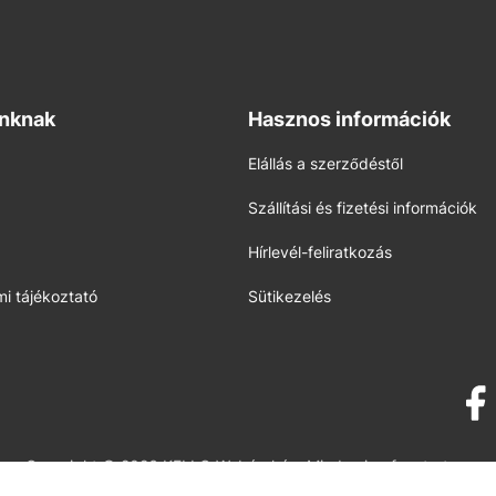
inknak
Hasznos információk
Elállás a szerződéstől
Szállítási és fizetési információk
Hírlevél-feliratkozás
i tájékoztató
Sütikezelés
Copyright © 2026 KELLO Webáruház. Minden jog fenntartva.