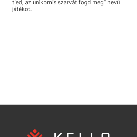
tied, az unikornis szarvát fogd meg” nevű
játékot.