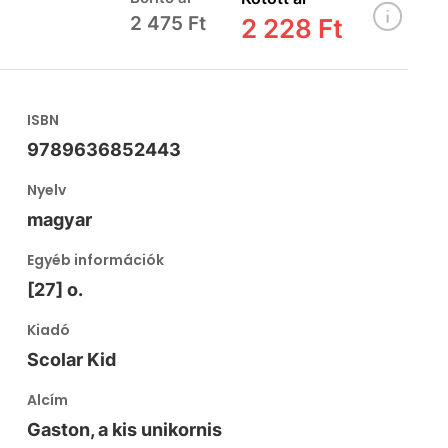
2 475 Ft
2 228 Ft
ISBN
9789636852443
Nyelv
magyar
Egyéb információk
[27] o.
Kiadó
Scolar Kid
Alcím
Gaston, a kis unikornis