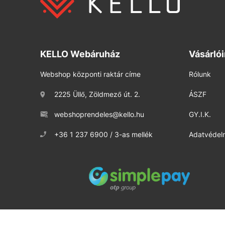
KELLO Webáruház
Vásárló
Webshop központi raktár címe
Rólunk
2225 Üllő, Zöldmező út. 2.
ÁSZF
webshoprendeles@kello.hu
GY.I.K.
+36 1 237 6900 / 3-as mellék
Adatvédelm