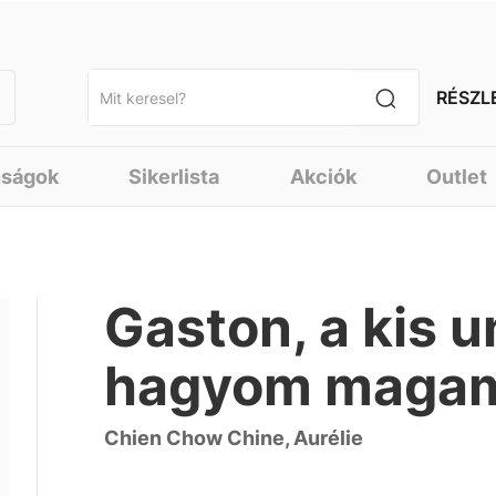
RÉSZL
nságok
Sikerlista
Akciók
Outlet
Gaston, a kis 
hagyom maga
Chien Chow Chine, Aurélie